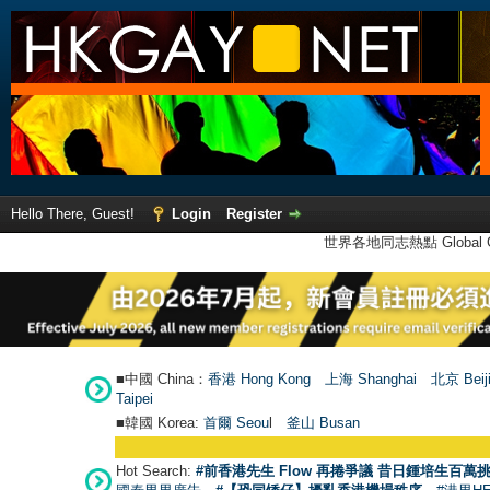
Hello There, Guest!
Login
Register
世界各地同志熱點 Global Ga
■中國 China：
香港 Hong Kong
上海 Shanghai
北京 Beij
Taipei
■韓國 Korea:
首爾 Seou
l
釜山 Busan
Hot Search:
#前香港先生 Flow 再捲爭議 昔日鍾培生百萬挑