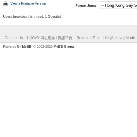
View a Printable Version
Forum Jump:
Users browsing this thread: 1 Guest(s)
Contact Us
HKGAY 同志網媒 / 資訊平台
Return to Top
Lite (Archive) Mode
Powered By
MyBB
, © 2002-2026
MyBB Group
.