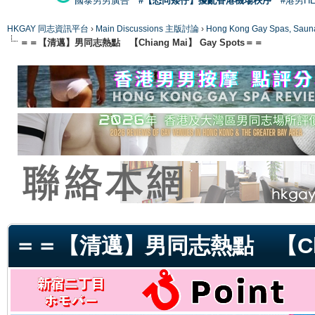
國泰男男廣告
#【恐同矮仔】擾亂香港機場秩序
#港男H
HKGAY 同志資訊平台
›
Main Discussions 主版討論
›
Hong Kong Gay Spas
＝＝【清邁】男同志熱點 【Chiang Mai】 Gay Spots＝＝
ge
＝＝【清邁】男同志熱點 【Chian