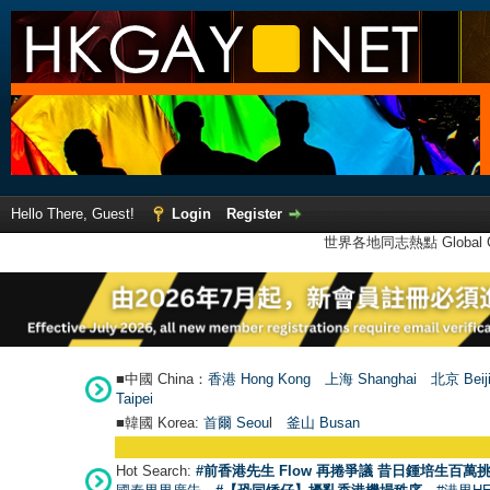
Hello There, Guest!
Login
Register
世界各地同志熱點 Global Ga
■中國 China：
香港 Hong Kong
上海 Shanghai
北京 Beij
Taipei
■韓國 Korea:
首爾 Seou
l
釜山 Busan
Hot Search:
#前香港先生 Flow 再捲爭議 昔日鍾培生百萬挑