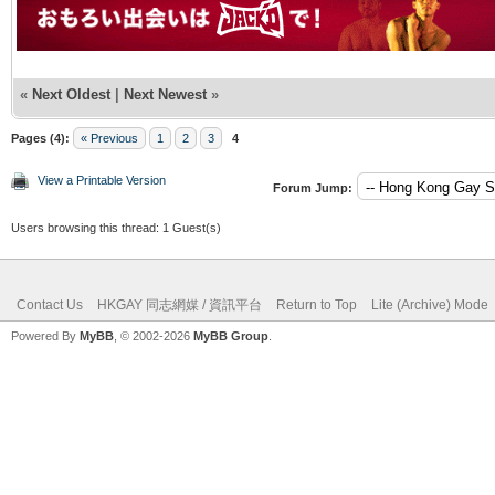
«
Next Oldest
|
Next Newest
»
Pages (4):
« Previous
1
2
3
4
View a Printable Version
Forum Jump:
Users browsing this thread: 1 Guest(s)
Contact Us
HKGAY 同志網媒 / 資訊平台
Return to Top
Lite (Archive) Mode
Powered By
MyBB
, © 2002-2026
MyBB Group
.