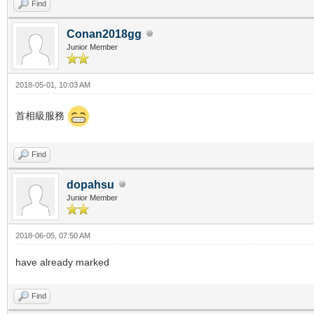
Find
Conan2018gg
Junior Member
2018-05-01, 10:03 AM
首相級服務
Find
dopahsu
Junior Member
2018-06-05, 07:50 AM
have already marked
Find