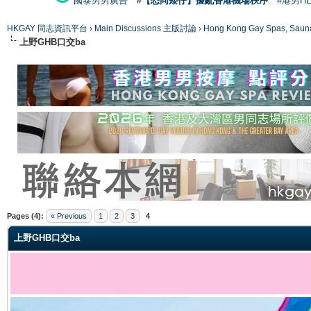
國泰男男廣告
#【恐同矮仔】擾亂香港機場秩序
#港男H
HKGAY 同志資訊平台
›
Main Discussions 主版討論
›
Hong Kong Gay Spas
上野GHB口交ba
ge
Pages (4):
« Previous
1
2
3
4
上野GHB口交ba