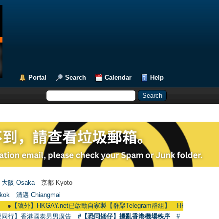
Portal
Search
Calendar
Help
大阪 Osaka
京都 Kyoto
kok
清邁 Chiangmai
外】HKGAY.net已啟動自家製【群聚Telegram群組】 HKGAY.net has already ope
愛同行】香港國泰男男廣告
#【恐同矮仔】擾亂香港機場秩序
#