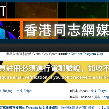
世界各地同志熱點 Global Gay Spots ■■■■
HKGAY.net Telegram 群組
 Beijing
台北 Taipei
■日本 Japan：
東京 Tokyo
■泰國 Thailand：
曼谷 Bang
●
【號
百萬挑戰再被翻出 Threads 帖文批涉虐兒
#台灣地區通過同性婚姻
#【大