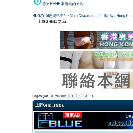
港男HEHE率漸高的原因
HKGAY 同志資訊平台
›
Main Discussions 主版討論
›
Hong K
上野GHB口交ba
0 Vote(s) - 0 Average
1
2
3
4
5
Pages (4):
« Previous
1
2
3
4
上野GHB口交ba