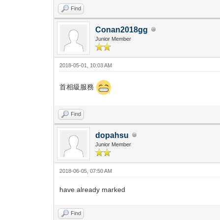
Find
Conan2018gg
Junior Member
2018-05-01, 10:03 AM
首相級服務
Find
dopahsu
Junior Member
2018-06-05, 07:50 AM
have already marked
Find