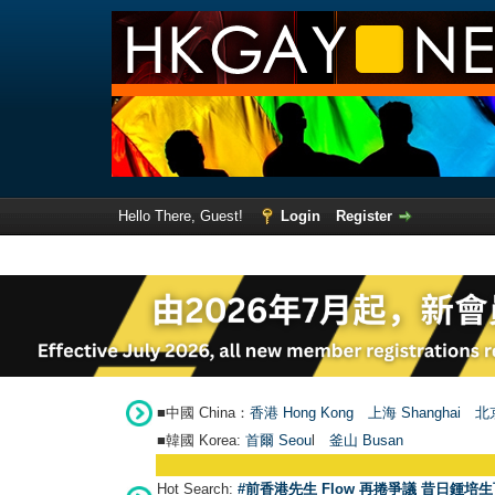
Hello There, Guest!
Login
Register
■中國 China：
香港 Hong Kong
上海 Shanghai
北京
■韓國 Korea:
首爾 Seou
l
釜山 Busan
Hot Search:
#前香港先生 Flow 再捲爭議 昔日鍾培生