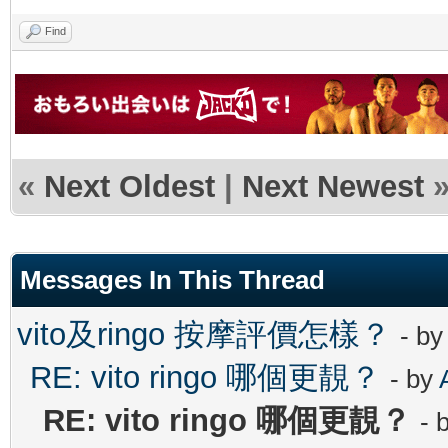
Find
«
Next Oldest
|
Next Newest
Messages In This Thread
vito及ringo 按摩評價怎樣？
- b
RE: vito ringo 哪個更靚？
- by
RE: vito ringo 哪個更靚？
- 