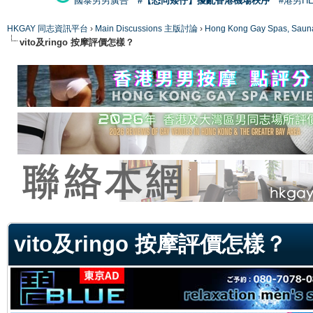
國泰男男廣告
#【恐同矮仔】擾亂香港機場秩序
#港男H
HKGAY 同志資訊平台
›
Main Discussions 主版討論
›
Hong Kong Gay Spas
vito及ringo 按摩評價怎樣？
ge
vito及ringo 按摩評價怎樣？