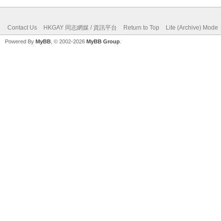
Contact Us
HKGAY 同志網媒 / 資訊平台
Return to Top
Lite (Archive) Mode
Powered By
MyBB
, © 2002-2026
MyBB Group
.