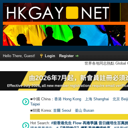
Hello There, Guest!
Login
Register
世界各地同志熱點 Global Ga
■中國 China：
香港 Hong Kong
上海 Shanghai
北京 Beij
Taipei
■韓國 Korea:
首爾 Seou
l
釜山 Busan
Hot Search:
#前香港先生 Flow 再捲爭議 昔日鍾培生百萬挑