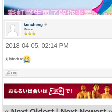
kencheng
Member
2018-04-05, 02:14 PM
好難book ar
Find
«
Next Oldest
|
Next Newest