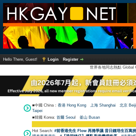
Hello There, Guest!
Login
Register
世界各地同志熱點 Global Ga
■中國 China：
香港 Hong Kong
上海 Shanghai
北京 Beij
Taipei
■韓國 Korea:
首爾 Seou
l
釜山 Busan
Hot Search:
#前香港先生 Flow 再捲爭議 昔日鍾培生百萬挑