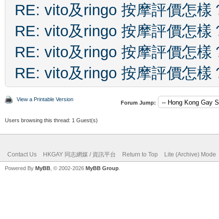
RE: vito及ringo 按摩評價怎樣
RE: vito及ringo 按摩評價怎樣
RE: vito及ringo 按摩評價怎樣
RE: vito及ringo 按摩評價怎樣
View a Printable Version
Forum Jump:
Users browsing this thread: 1 Guest(s)
Contact Us
HKGAY 同志網媒 / 資訊平台
Return to Top
Lite (Archive) Mode
Powered By
MyBB
, © 2002-2026
MyBB Group
.