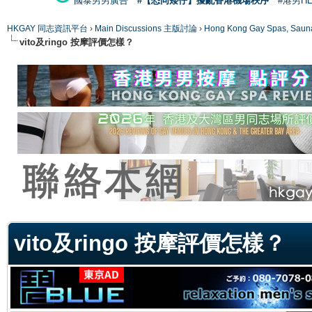
國泰男男廣告
#【恐同矮仔】擾亂香港機場秩序
#港男H
HKGAY 同志資訊平台
›
Main Discussions 主版討論
›
Hong Kong Gay Spas
vito及ringo 按摩評價怎樣？
ge
vito及ringo 按摩評價怎樣？