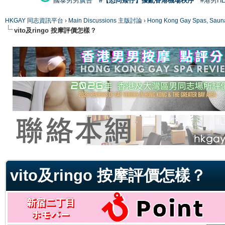
國泰男男廣告
#【恐同矮仔】擾亂香港機場秩序
#港男H
HKGAY 同志資訊平台
›
Main Discussions 主版討論
›
Hong Kong Gay Spas
vito及ringo 按摩評價怎樣？
ge
vito及ringo 按摩評價怎樣？