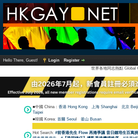
Hello There, Guest!
Login
Register
世界各地同志熱點 Global Ga
■中國 China：
香港 Hong Kong
上海 Shanghai
北京 Beij
Taipei
■韓國 Korea:
首爾 Seou
l
釜山 Busan
Hot Search:
#前香港先生 Flow 再捲爭議 昔日鍾培生百萬挑