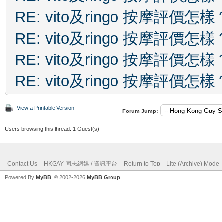
RE: vito及ringo 按摩評價怎樣
RE: vito及ringo 按摩評價怎樣
RE: vito及ringo 按摩評價怎樣
RE: vito及ringo 按摩評價怎樣
View a Printable Version
Forum Jump:
Users browsing this thread: 1 Guest(s)
Contact Us
HKGAY 同志網媒 / 資訊平台
Return to Top
Lite (Archive) Mode
Powered By
MyBB
, © 2002-2026
MyBB Group
.