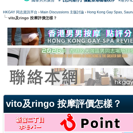
國泰男男廣告
#【恐同矮仔】擾亂香港機場秩序
#港男H
HKGAY 同志資訊平台
›
Main Discussions 主版討論
›
Hong Kong Gay Spas
vito及ringo 按摩評價怎樣？
ge
vito及ringo 按摩評價怎樣？