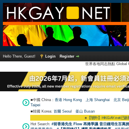
Hello There, Guest!
Login
Register
世界各地同志熱點 Global Ga
■中國 China：
香港 Hong Kong
上海 Shanghai
北京 Beij
Taipei
■韓國 Korea:
首爾 Seou
l
釜山 Busan
●
【號外】HKGAY.net已啟動自家製【群聚Tele
Hot Search:
#前香港先生 Flow 再捲爭議 昔日鍾培生百萬挑