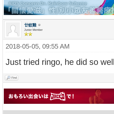
廿蚊雞
Junior Member
2018-05-05, 09:55 AM
Just tried ringo, he did so well
Find