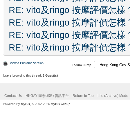
RE: vito及ringo 按摩評價怎樣
RE: vito及ringo 按摩評價怎樣
RE: vito及ringo 按摩評價怎樣
RE: vito及ringo 按摩評價怎樣
View a Printable Version
Forum Jump:
Users browsing this thread: 1 Guest(s)
Contact Us
HKGAY 同志網媒 / 資訊平台
Return to Top
Lite (Archive) Mode
Powered By
MyBB
, © 2002-2026
MyBB Group
.