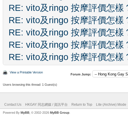
RE: vito及ringo 按摩評價怎樣
RE: vito及ringo 按摩評價怎樣
RE: vito及ringo 按摩評價怎樣
RE: vito及ringo 按摩評價怎樣
RE: vito及ringo 按摩評價怎樣
View a Printable Version
Forum Jump:
Users browsing this thread: 1 Guest(s)
Contact Us
HKGAY 同志網媒 / 資訊平台
Return to Top
Lite (Archive) Mode
Powered By
MyBB
, © 2002-2026
MyBB Group
.