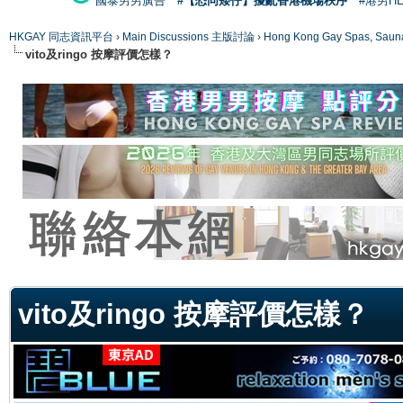
國泰男男廣告
#【恐同矮仔】擾亂香港機場秩序
#港男H
HKGAY 同志資訊平台
›
Main Discussions 主版討論
›
Hong Kong Gay Spas
vito及ringo 按摩評價怎樣？
ge
vito及ringo 按摩評價怎樣？