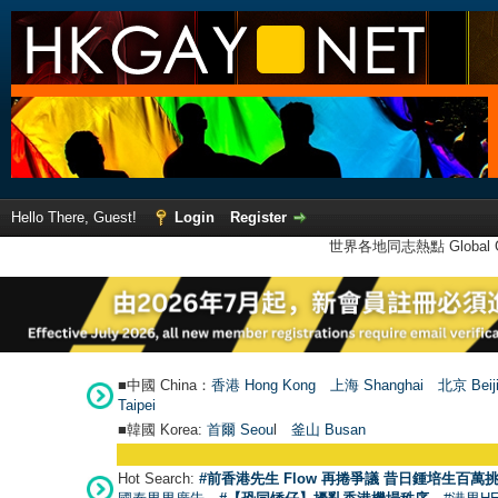
Hello There, Guest!
Login
Register
世界各地同志熱點 Global Ga
■中國 China：
香港 Hong Kong
上海 Shanghai
北京 Beij
Taipei
■韓國 Korea:
首爾 Seou
l
釜山 Busan
Hot Search:
#前香港先生 Flow 再捲爭議 昔日鍾培生百萬挑