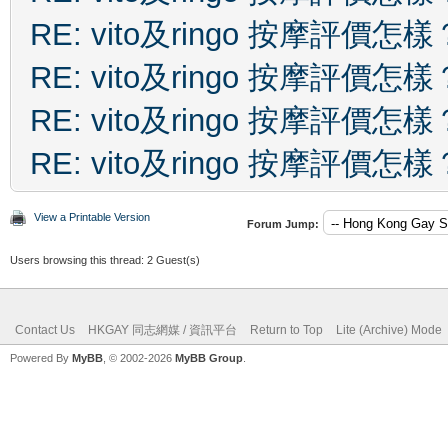
RE: vito及ringo 按摩評價怎樣
RE: vito及ringo 按摩評價怎樣
RE: vito及ringo 按摩評價怎樣
RE: vito及ringo 按摩評價怎樣
View a Printable Version
Forum Jump:
Users browsing this thread: 2 Guest(s)
Contact Us
HKGAY 同志網媒 / 資訊平台
Return to Top
Lite (Archive) Mode
Powered By
MyBB
, © 2002-2026
MyBB Group
.