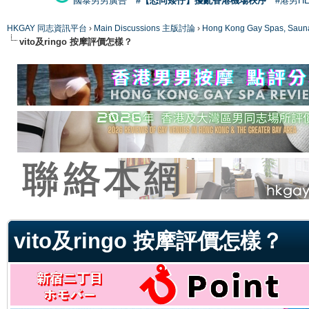
國泰男男廣告
#【恐同矮仔】擾亂香港機場秩序
#港男H
HKGAY 同志資訊平台
›
Main Discussions 主版討論
›
Hong Kong Gay Spas
vito及ringo 按摩評價怎樣？
ge
vito及ringo 按摩評價怎樣？