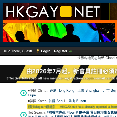
Hello There, Guest!
Login
Register
世界各地同志熱點 Global Ga
■中國 China：
香港 Hong Kong
上海 Shanghai
北京 Beij
Taipei
■韓國 Korea:
首爾 Seou
l
釜山 Busan
聚Telegram群組】 HKGAY.net has already opened a home-made tel
Hot Search:
#前香港先生 Flow 再捲爭議 昔日鍾培生百萬挑