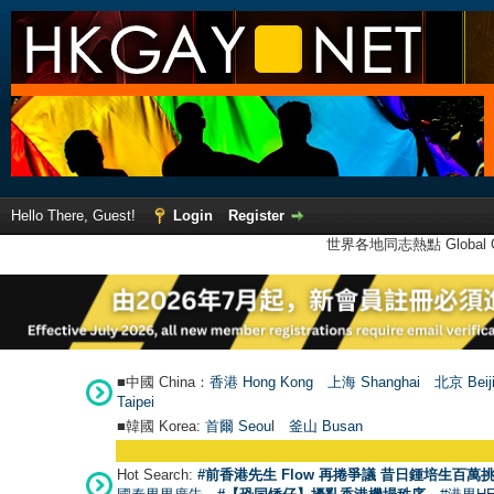
Hello There, Guest!
Login
Register
世界各地同志熱點 Global Ga
■中國 China：
香港 Hong Kong
上海 Shanghai
北京 Beij
Taipei
■韓國 Korea:
首爾 Seou
l
釜山 Busan
Hot Search:
#前香港先生 Flow 再捲爭議 昔日鍾培生百萬挑