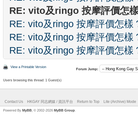
RE: vito及ringo 按摩評價怎
RE: vito及ringo 按摩評價怎樣
RE: vito及ringo 按摩評價怎樣
RE: vito及ringo 按摩評價怎樣
View a Printable Version
Forum Jump:
Users browsing this thread: 1 Guest(s)
Contact Us
HKGAY 同志網媒 / 資訊平台
Return to Top
Lite (Archive) Mode
Powered By
MyBB
, © 2002-2026
MyBB Group
.