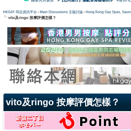
國泰男男廣告
#【恐同矮仔】擾亂香港機場秩序
#港男H
HKGAY 同志資訊平台
›
Main Discussions 主版討論
›
Hong Kong Gay Spas
vito及ringo 按摩評價怎樣？
ge
vito及ringo 按摩評價怎樣？