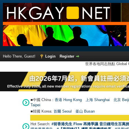
Hello There, Guest!
Login
Register
世界各地同志熱點 Global Ga
■中國 China：
香港 Hong Kong
上海 Shanghai
北京 Beij
Taipei
■韓國 Korea:
首爾 Seou
l
釜山 Busan
Hot Search:
#前香港先生 Flow 再捲爭議 昔日鍾培生百萬挑