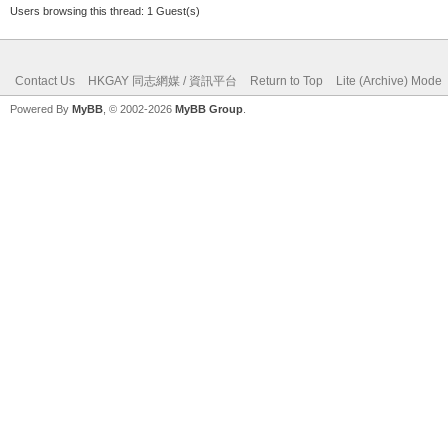
Users browsing this thread: 1 Guest(s)
Contact Us
HKGAY 同志網媒 / 資訊平台
Return to Top
Lite (Archive) Mode
Powered By
MyBB
, © 2002-2026
MyBB Group
.