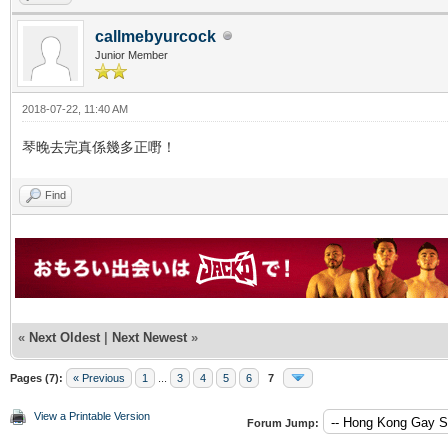
callmebyurcock
Junior Member
2018-07-22, 11:40 AM
琴晚去完真係幾多正嘢！
Find
«
Next Oldest
|
Next Newest
»
Pages (7):
« Previous
1
...
3
4
5
6
7
View a Printable Version
Forum Jump: