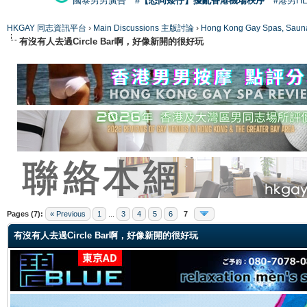
國泰男男廣告
#【恐同矮仔】擾亂香港機場秩序
#港男H
HKGAY 同志資訊平台
›
Main Discussions 主版討論
›
Hong Kong Gay Spas
有沒有人去過Circle Bar啊，好像新開的很好玩
ge
Pages (7):
« Previous
1
...
3
4
5
6
7
有沒有人去過Circle Bar啊，好像新開的很好玩