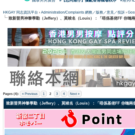
國泰男男廣告
#【恐同矮仔】擾亂香港機場秩序
#港男H
HKGAY 同志資訊平台
›
Administration/Complaints 網務／版務／意見／投訴
›
Gos
致新晉男神黎學勤（Jeffery）、莫竣名（Louis）：「唔係基佬FF 你
ge
Pages (4):
« Previous
1
2
3
4
Next »
致新晉男神黎學勤（Jeffery）、莫竣名（Louis）：「唔係基佬FF 你