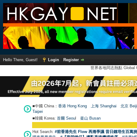
Hello There, Guest!
Login
Register
世界各地同志熱點 Global Ga
■中國 China：
香港 Hong Kong
上海 Shanghai
北京 Beij
Taipei
■韓國 Korea:
首爾 Seou
l
釜山 Busan
Hot Search:
#前香港先生 Flow 再捲爭議 昔日鍾培生百萬挑