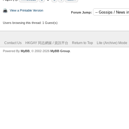
View a Printable Version
Forum Jump:
Users browsing this thread: 1 Guest(s)
Contact Us
HKGAY 同志網媒 / 資訊平台
Return to Top
Lite (Archive) Mode
Powered By
MyBB
, © 2002-2026
MyBB Group
.