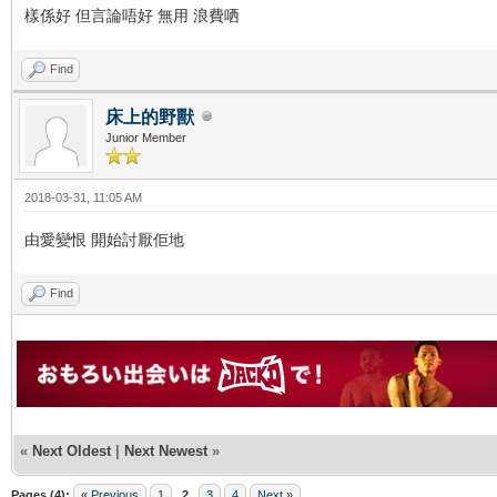
樣係好 但言論唔好 無用 浪費哂
Find
床上的野獸
Junior Member
2018-03-31, 11:05 AM
由愛變恨 開始討厭佢地
Find
«
Next Oldest
|
Next Newest
»
Pages (4):
« Previous
1
2
3
4
Next »