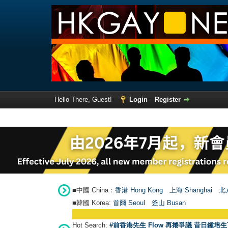
Hello There, Guest!
Login
Register
■中國 China：
香港 Hong Kong
上海 Shanghai
北京
■韓國 Korea:
首爾 Seou
l
釜山 Busan
Hot Search:
#前香港先生 Flow 再捲爭議 昔日鍾培生