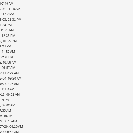
 07:49 AM
-03, 11:19 AM
, 01:17 PM
6-03, 01:31 PM
01:34 PM
 11:28 AM
, 12:36 PM
2, 01:25 PM
01:28 PM
, 11:57 AM
 02:31 PM
9, 01:56 AM
, 01:57 AM
29, 02:24 AM
7-04, 09:20 AM
05, 07:28 AM
, 08:03 AM
-11, 09:51 AM
5:14 PM
, 07:02 AM
07:35 AM
07:49 AM
9, 08:15 AM
07-29, 08:26 AM
29, 08:43 AM