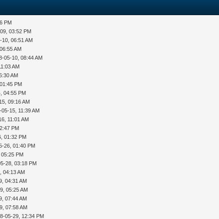
36 PM
-09, 03:52 PM
-10, 06:51 AM
 06:55 AM
8-05-10, 08:44 AM
11:03 AM
06:30 AM
 01:45 PM
, 04:55 PM
15, 09:16 AM
-05-15, 11:39 AM
16, 11:01 AM
12:47 PM
6, 01:32 PM
5-26, 01:40 PM
, 05:25 PM
05-28, 03:18 PM
, 04:13 AM
9, 04:31 AM
9, 05:25 AM
9, 07:44 AM
9, 07:58 AM
8-05-29, 12:34 PM