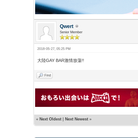
Qwert
Senior Member
2018-05-27, 05:25 PM
大陸GAY BAR激情放蕩!!
Find
«
Next Oldest
|
Next Newest
»