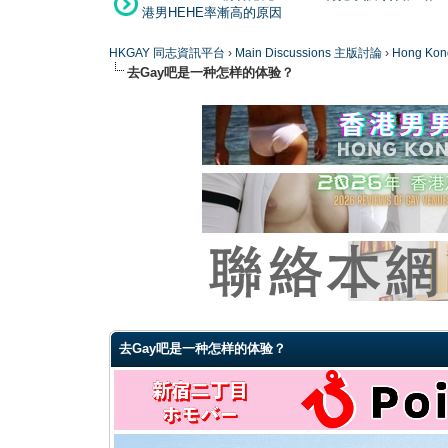
港男HEHE率漸高的原因
HKGAY 同志資訊平台
›
Main Discussions 主版討論
›
Hong K
去Gay吧是一种怎样的体验？
0 Vote(s) - 0 Average
1
2
3
4
5
去Gay吧是一种怎样的体验？