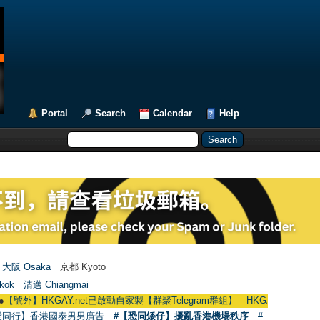
Portal
Search
Calendar
Help
大阪 Osaka
京都 Kyoto
kok
清邁 Chiangmai
HKGAY.net已啟動自家製【群聚Telegram群組】 HKGAY.net has already opened
愛同行】香港國泰男男廣告
#【恐同矮仔】擾亂香港機場秩序
#