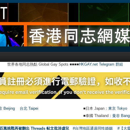
世界各地同志熱點 Global Gay Spots ■■■■
HKGAY.net Telegram 群組
 Beijing
台北 Taipei
■日本 Japan：
東京 Tokyo
■泰國 Thailand：
曼谷 Bang
●
【號外】
百萬挑戰再被翻出 Threads 帖文批涉虐兒
#台灣地區通過同性婚姻
#【大