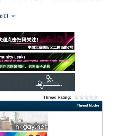
、酒吧】
Thread Rating:
Thread Modes