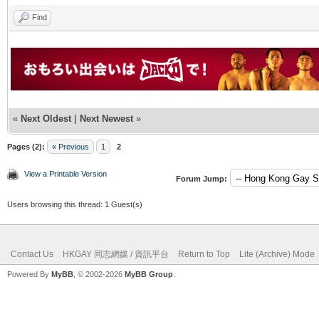
Find
«
Next Oldest
|
Next Newest
»
Pages (2):
« Previous
1
2
View a Printable Version
Forum Jump:
Users browsing this thread: 1 Guest(s)
Contact Us
HKGAY 同志網媒 / 資訊平台
Return to Top
Lite (Archive) Mode
Powered By
MyBB
, © 2002-2026
MyBB Group
.