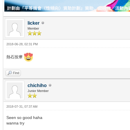
licker
Member
2018-06-28, 02:31 PM
熱石按摩
Find
chichiho
Junior Member
2018-07-31, 07:37 AM
Seen so good haha
wanna try