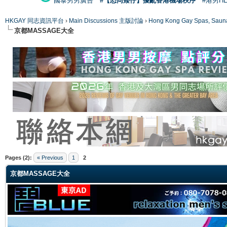
國泰男男廣告
#【恐同矮仔】擾亂香港機場秩序
#港男H
HKGAY 同志資訊平台
›
Main Discussions 主版討論
›
Hong Kong Gay Spas
京都MASSAGE大全
ge
Pages (2):
« Previous
1
2
京都MASSAGE大全