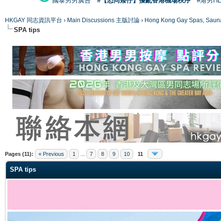
國泰男男廣告
#【恐同矮仔】擾亂香港機場秩序
#港男H
HKGAY 同志資訊平台
›
Main Discussions 主版討論
›
Hong Kong Gay Spas
SPA tips
ge
Pages (11):
« Previous
1
...
7
8
9
10
11
SPA tips