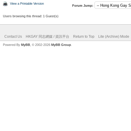
View a Printable Version
Forum Jump:
Users browsing this thread: 1 Guest(s)
Contact Us
HKGAY 同志網媒 / 資訊平台
Return to Top
Lite (Archive) Mode
Powered By
MyBB
, © 2002-2026
MyBB Group
.