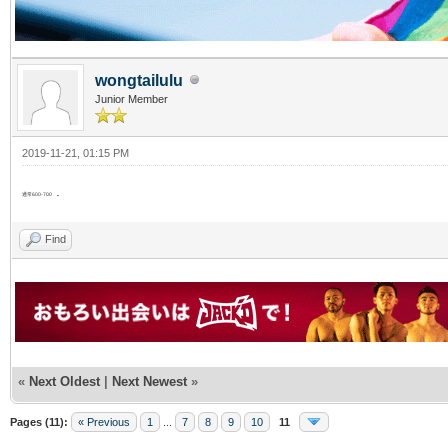
wongtailulu
Junior Member
2019-11-21, 01:15 PM
.
通常600-700
Find
«
Next Oldest
|
Next Newest
»
Pages (11):
« Previous
1
...
7
8
9
10
11