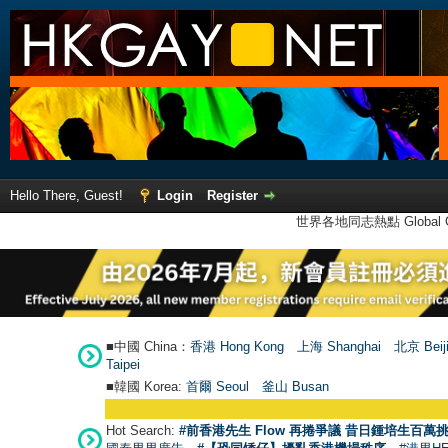
Hello There, Guest!
Login
Register
世界各地同志熱點 Global Ga
■中國 China：
香港 Hong Kong
上海 Shanghai
北京 Beij
Taipei
■韓國 Korea:
首爾 Seou
l
釜山 Busan
Hot Search:
#前香港先生 Flow 再捲爭議 昔日鍾培生百萬挑