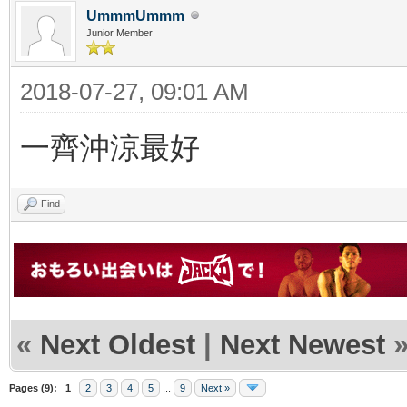
UmmmUmmm
Junior Member
2018-07-27, 09:01 AM
一齊沖涼最好
Find
«
Next Oldest
|
Next Newest
Pages (9):
1
2
3
4
5
...
9
Next »