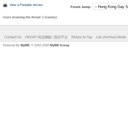
View a Printable Version
Forum Jump:
Users browsing this thread: 1 Guest(s)
Contact Us
HKGAY 同志網媒 / 資訊平台
Return to Top
Lite (Archive) Mode
Powered By
MyBB
, © 2002-2026
MyBB Group
.