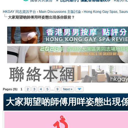
國泰男男廣告
#【恐同矮仔】擾亂香港機場秩序
#港男H
HKGAY 同志資訊平台
›
Main Discussions 主版討論
›
Hong Kong Gay Spas
大家期望啲師傅用咩姿態出現係你眼前？
ge
Pages (9):
1
2
3
4
5
...
9
Next »
大家期望啲師傅用咩姿態出現