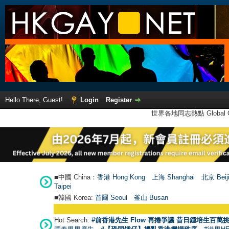
Hello There, Guest!
Login
Register
世界各地同志熱點 Global Ga
■中國 China：
香港 Hong Kong
上海 Shanghai
北京 Beij
Taipei
■韓國 Korea:
首爾 Seou
l
釜山 Busan
Hot Search:
#前香港先生 Flow 再捲爭議 昔日鍾培生百萬挑