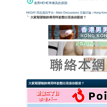
港男HEHE率漸高的原因
HKGAY 同志資訊平台
›
Main Discussions 主版討論
›
Hong K
大家期望啲師傅用咩姿態出現係你眼前？
0 Vote(s) - 0 Average
1
2
3
4
5
大家期望啲師傅用咩姿態出現係你眼前？