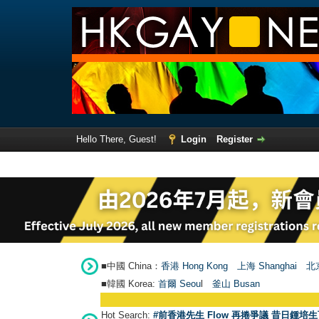
Hello There, Guest!
Login
Register
■中國 China：
香港 Hong Kong
上海 Shanghai
北京
■韓國 Korea:
首爾 Seou
l
釜山 Busan
Hot Search:
#前香港先生 Flow 再捲爭議 昔日鍾培生