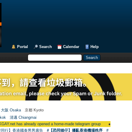
Portal
Search
Calendar
Help
大阪 Osaka
京都 Kyoto
kok
清邁 Chiangmai
eady opened a home-made telegram group
●
用戶現在可使用Facebook登
愛同行】香港國泰男男廣告
#【恐同矮仔】擾亂香港機場秩序
#