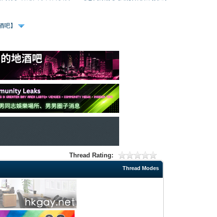
、酒吧】
Thread Rating:
Thread Modes