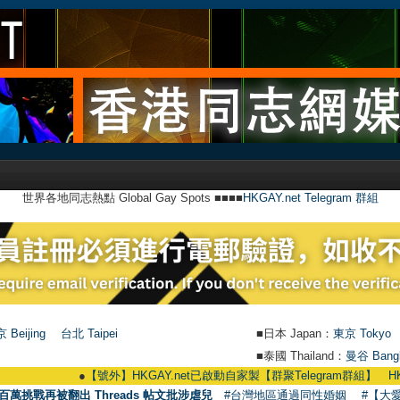
世界各地同志熱點 Global Gay Spots ■■■■
HKGAY.net Telegram 群組
 Beijing
台北 Taipei
■日本 Japan：
東京 Tokyo
■泰國 Thailand：
曼谷 Bang
●
【號外】HKGAY.net已啟動自家製【群聚Telegram群組】 HKGAY.net has alr
百萬挑戰再被翻出 Threads 帖文批涉虐兒
#台灣地區通過同性婚姻
#【大