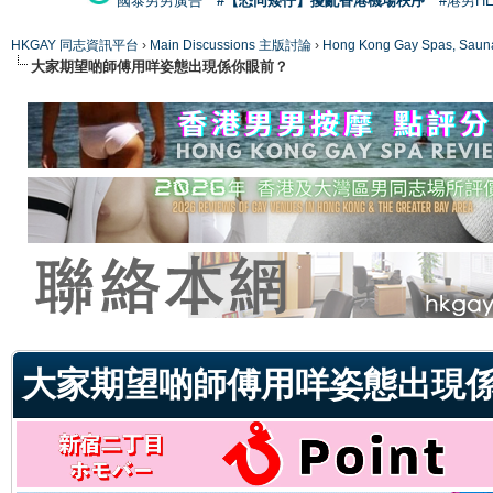
國泰男男廣告
#【恐同矮仔】擾亂香港機場秩序
#港男H
HKGAY 同志資訊平台
›
Main Discussions 主版討論
›
Hong Kong Gay Spas
大家期望啲師傅用咩姿態出現係你眼前？
ge
大家期望啲師傅用咩姿態出現