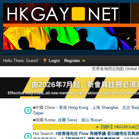
Hello There, Guest!
Login
Register
世界各地同志熱點 Global Ga
■中國 China：
香港 Hong Kong
上海 Shanghai
北京 Beij
Taipei
■韓國 Korea:
首爾 Seou
l
釜山 Busan
●
【號外】HKGAY.net已啟動自家製【群聚T
Hot Search:
#前香港先生 Flow 再捲爭議 昔日鍾培生百萬挑