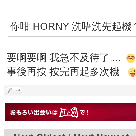
你咁 HORNY 洗唔洗先起機
要啊要啊 我急不及待了....
事後再按 按完再起多次機
Find