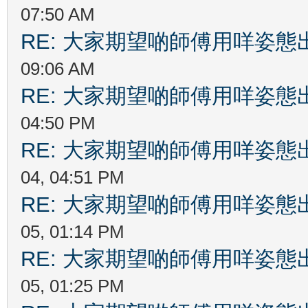
07:50 AM
RE: 大家期望啲師傅用咩姿
09:06 AM
RE: 大家期望啲師傅用咩姿
04:50 PM
RE: 大家期望啲師傅用咩姿
04, 04:51 PM
RE: 大家期望啲師傅用咩姿
05, 01:14 PM
RE: 大家期望啲師傅用咩姿
05, 01:25 PM