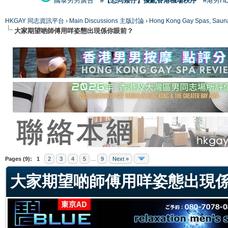
國泰男男廣告
#【恐同矮仔】擾亂香港機場秩序
#港男H
HKGAY 同志資訊平台
›
Main Discussions 主版討論
›
Hong Kong Gay Spas
大家期望啲師傅用咩姿態出現係你眼前？
ge
Pages (9):
1
2
3
4
5
...
9
Next »
大家期望啲師傅用咩姿態出現