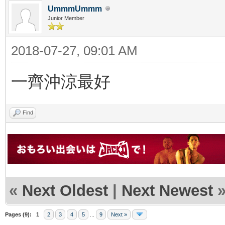
UmmmUmmm
Junior Member
2018-07-27, 09:01 AM
一齊沖涼最好
Find
«
Next Oldest
|
Next Newest
Pages (9):
1
2
3
4
5
...
9
Next »