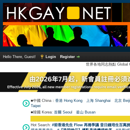
Hello There, Guest!
Login
Register
世界各地同志熱點 Global Ga
■中國 China：
香港 Hong Kong
上海 Shanghai
北京 Beij
Taipei
■韓國 Korea:
首爾 Seou
l
釜山 Busan
Hot Search:
#前香港先生 Flow 再捲爭議 昔日鍾培生百萬挑