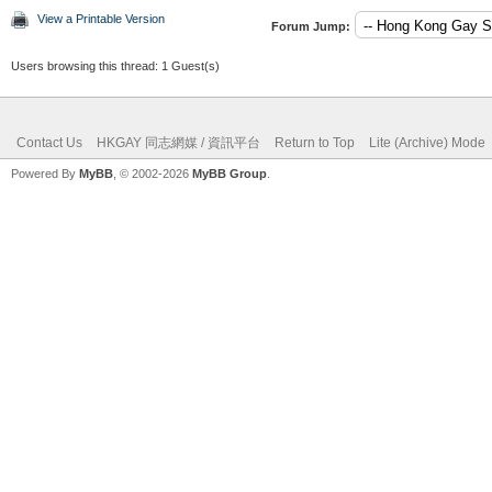
View a Printable Version
Forum Jump:
Users browsing this thread: 1 Guest(s)
Contact Us
HKGAY 同志網媒 / 資訊平台
Return to Top
Lite (Archive) Mode
Powered By
MyBB
, © 2002-2026
MyBB Group
.