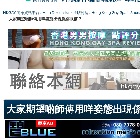
國泰男男廣告
#【恐同矮仔】擾亂香港機場秩序
#港男H
HKGAY 同志資訊平台
›
Main Discussions 主版討論
›
Hong Kong Gay Spas
大家期望啲師傅用咩姿態出現係你眼前？
ge
大家期望啲師傅用咩姿態出現