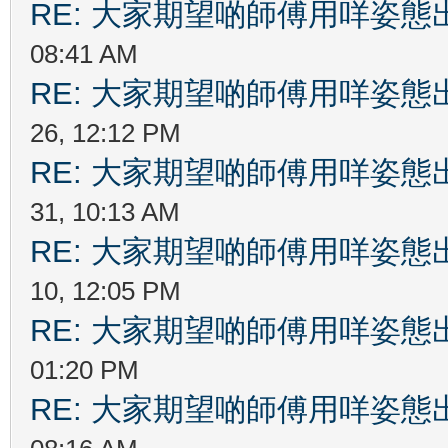
RE: 大家期望啲師傅用咩姿
08:41 AM
RE: 大家期望啲師傅用咩姿
26, 12:12 PM
RE: 大家期望啲師傅用咩姿
31, 10:13 AM
RE: 大家期望啲師傅用咩姿
10, 12:05 PM
RE: 大家期望啲師傅用咩姿
01:20 PM
RE: 大家期望啲師傅用咩姿