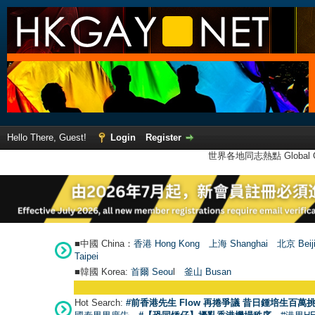
Hello There, Guest!
Login
Register
世界各地同志熱點 Global Ga
■中國 China：
香港 Hong Kong
上海 Shanghai
北京 Beij
Taipei
■韓國 Korea:
首爾 Seou
l
釜山 Busan
Hot Search:
#前香港先生 Flow 再捲爭議 昔日鍾培生百萬挑