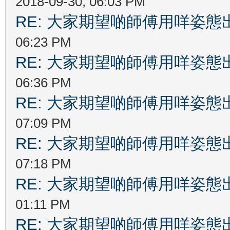
2018-09-30, 06:03 PM
RE: 大家期望啲師傅用咩姿
06:23 PM
RE: 大家期望啲師傅用咩姿
06:36 PM
RE: 大家期望啲師傅用咩姿
07:09 PM
RE: 大家期望啲師傅用咩姿
07:18 PM
RE: 大家期望啲師傅用咩姿
01:11 PM
RE: 大家期望啲師傅用咩姿