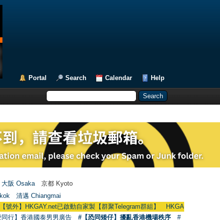
Portal
Search
Calendar
Help
大阪 Osaka
京都 Kyoto
kok
清邁 Chiangmai
GAY.net已啟動自家製【群聚Telegram群組】 HKGAY.net has already opened a
愛同行】香港國泰男男廣告
#【恐同矮仔】擾亂香港機場秩序
#