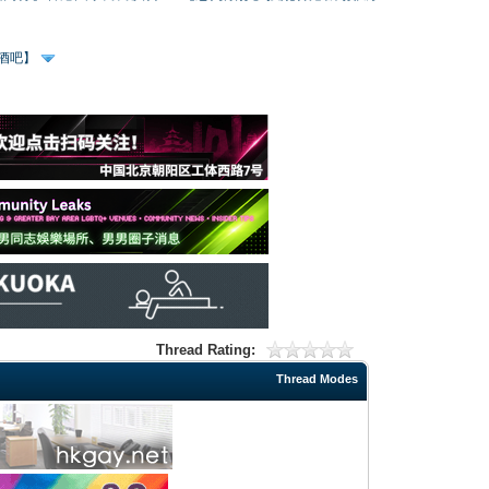
、酒吧】
Thread Rating:
Thread Modes