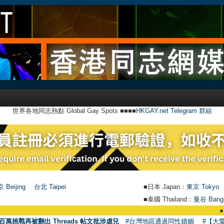
世界各地同志熱點 Global Gay Spots ■■■■
HKGAY.net Telegram 群組
 Beijing
台北 Taipei
■日本 Japan：
東京 Tokyo
■泰國 Thailand：
曼谷 Bang
●
【號外】HK
百萬挑戰再被翻出 Threads 帖文批涉虐兒
#台灣地區通過同性婚姻
#【大