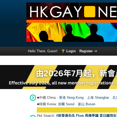
Hello There, Guest!
Login
Register
■中國 China：
香港 Hong Kong
上海 Shanghai
北京
■韓國 Korea:
首爾 Seou
l
釜山 Busan
Hot Search:
#前香港先生 Flow 再捲爭議 昔日鍾培生