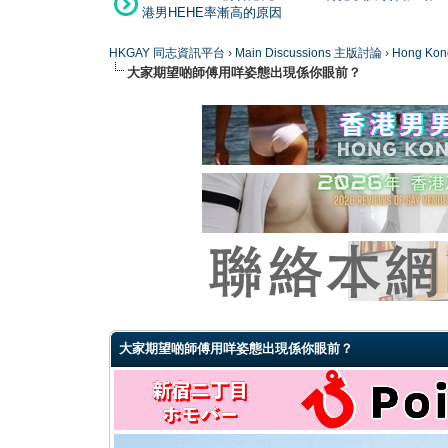
港男HEHE率漸高的原因
HKGAY 同志資訊平台
›
Main Discussions 主版討論
›
Hong K
大家期望啲師傅用咩姿態出現係你眼前？
0 Vote(s) - 0 Average
1
2
3
4
5
大家期望啲師傅用咩姿態出現係你眼前？