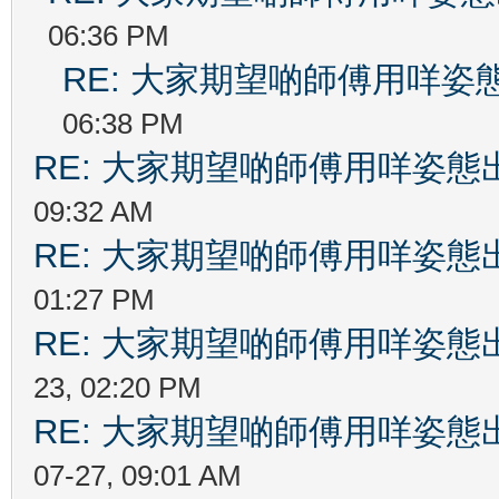
06:36 PM
RE: 大家期望啲師傅用咩
06:38 PM
RE: 大家期望啲師傅用咩姿
09:32 AM
RE: 大家期望啲師傅用咩姿
01:27 PM
RE: 大家期望啲師傅用咩姿
23, 02:20 PM
RE: 大家期望啲師傅用咩姿
07-27, 09:01 AM