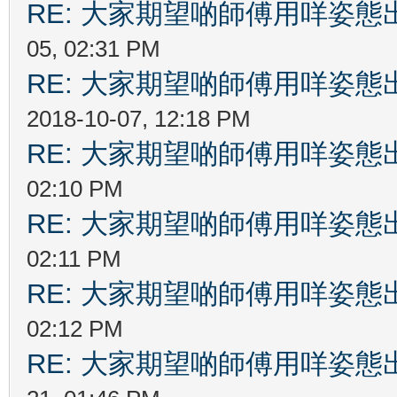
RE: 大家期望啲師傅用咩姿
05, 02:31 PM
RE: 大家期望啲師傅用咩姿
2018-10-07, 12:18 PM
RE: 大家期望啲師傅用咩姿
02:10 PM
RE: 大家期望啲師傅用咩姿
02:11 PM
RE: 大家期望啲師傅用咩姿
02:12 PM
RE: 大家期望啲師傅用咩姿