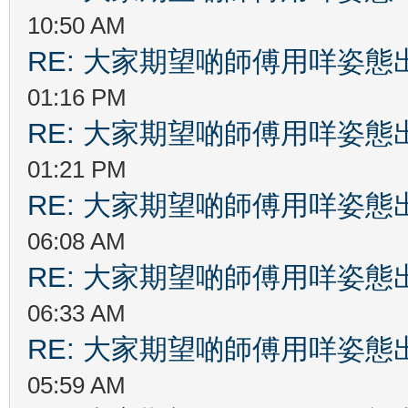
10:50 AM
RE: 大家期望啲師傅用咩姿
01:16 PM
RE: 大家期望啲師傅用咩姿
01:21 PM
RE: 大家期望啲師傅用咩姿
06:08 AM
RE: 大家期望啲師傅用咩姿
06:33 AM
RE: 大家期望啲師傅用咩姿
05:59 AM