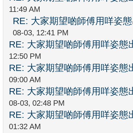
11:49 AM
RE: 大家期望啲師傅用咩姿
08-03, 12:41 PM
RE: 大家期望啲師傅用咩姿
12:50 PM
RE: 大家期望啲師傅用咩姿
09:00 AM
RE: 大家期望啲師傅用咩姿
08-03, 02:48 PM
RE: 大家期望啲師傅用咩姿
01:32 AM