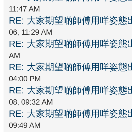
11:47 AM
RE: 大家期望啲師傅用咩姿
06, 11:29 AM
RE: 大家期望啲師傅用咩姿
AM
RE: 大家期望啲師傅用咩姿
04:00 PM
RE: 大家期望啲師傅用咩姿
08, 09:32 AM
RE: 大家期望啲師傅用咩姿
09:49 AM