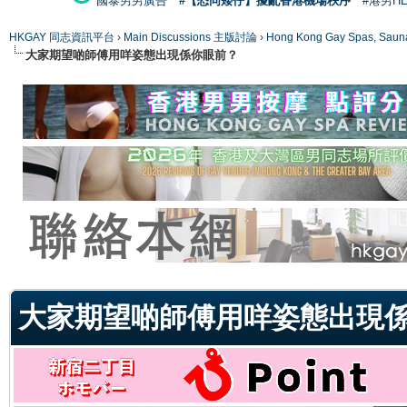
國泰男男廣告
#【恐同矮仔】擾亂香港機場秩序
#港男H
HKGAY 同志資訊平台
›
Main Discussions 主版討論
›
Hong Kong Gay Spas
大家期望啲師傅用咩姿態出現係你眼前？
ge
大家期望啲師傅用咩姿態出現