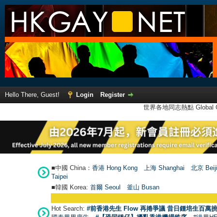
Hello There, Guest!
Login
Register
世界各地同志熱點 Global Ga
■中國 China：
香港 Hong Kong
上海 Shanghai
北京 Beij
Taipei
■韓國 Korea:
首爾 Seou
l
釜山 Busan
●
【
Hot Search:
#前香港先生 Flow 再捲爭議 昔日鍾培生百萬挑