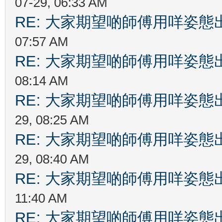
07-29, 06:33 AM
RE: 大家期望啲師傅用咩姿
07:57 AM
RE: 大家期望啲師傅用咩姿
08:14 AM
RE: 大家期望啲師傅用咩姿
29, 08:25 AM
RE: 大家期望啲師傅用咩姿
29, 08:40 AM
RE: 大家期望啲師傅用咩姿
11:40 AM
RE: 大家期望啲師傅用咩姿