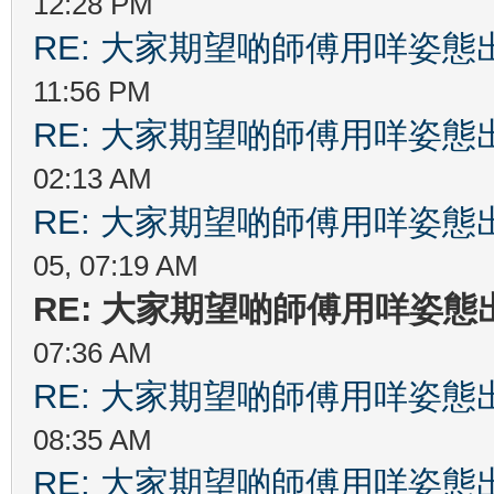
12:28 PM
RE: 大家期望啲師傅用咩姿
11:56 PM
RE: 大家期望啲師傅用咩姿
02:13 AM
RE: 大家期望啲師傅用咩姿
05, 07:19 AM
RE: 大家期望啲師傅用咩姿
07:36 AM
RE: 大家期望啲師傅用咩姿
08:35 AM
RE: 大家期望啲師傅用咩姿