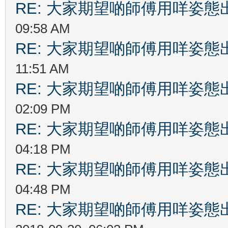
RE: 大家期望啲師傅用咩姿
09:58 AM
RE: 大家期望啲師傅用咩姿
11:51 AM
RE: 大家期望啲師傅用咩姿
02:09 PM
RE: 大家期望啲師傅用咩姿
04:18 PM
RE: 大家期望啲師傅用咩姿
04:48 PM
RE: 大家期望啲師傅用咩姿