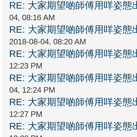
RE: 大家期望啲師傅用咩姿
04, 08:16 AM
RE: 大家期望啲師傅用咩姿
2018-08-04, 08:20 AM
RE: 大家期望啲師傅用咩姿
12:23 PM
RE: 大家期望啲師傅用咩姿
04, 12:24 PM
RE: 大家期望啲師傅用咩姿
12:27 PM
RE: 大家期望啲師傅用咩姿