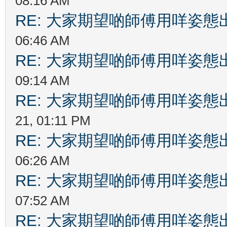
08:16 AM
RE: 大家期望啲師傅用咩姿
06:46 AM
RE: 大家期望啲師傅用咩姿
09:14 AM
RE: 大家期望啲師傅用咩姿
21, 01:11 PM
RE: 大家期望啲師傅用咩姿
06:26 AM
RE: 大家期望啲師傅用咩姿
07:52 AM
RE: 大家期望啲師傅用咩姿