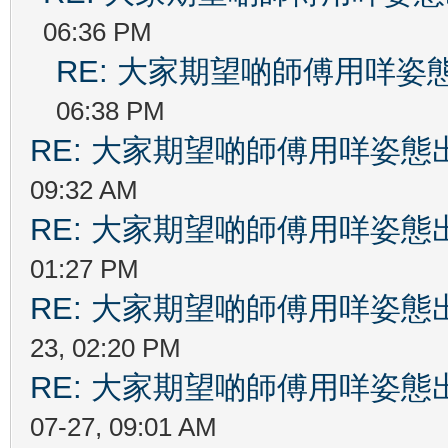
06:36 PM
RE: 大家期望啲師傅用咩
06:38 PM
RE: 大家期望啲師傅用咩姿
09:32 AM
RE: 大家期望啲師傅用咩姿
01:27 PM
RE: 大家期望啲師傅用咩姿
23, 02:20 PM
RE: 大家期望啲師傅用咩姿
07-27, 09:01 AM