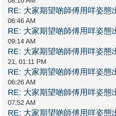
08:16 AM
RE: 大家期望啲師傅用咩姿
06:46 AM
RE: 大家期望啲師傅用咩姿
09:14 AM
RE: 大家期望啲師傅用咩姿
21, 01:11 PM
RE: 大家期望啲師傅用咩姿
06:26 AM
RE: 大家期望啲師傅用咩姿
07:52 AM
RE: 大家期望啲師傅用咩姿