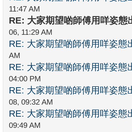
11:47 AM
RE: 大家期望啲師傅用咩姿
06, 11:29 AM
RE: 大家期望啲師傅用咩姿
AM
RE: 大家期望啲師傅用咩姿
04:00 PM
RE: 大家期望啲師傅用咩姿
08, 09:32 AM
RE: 大家期望啲師傅用咩姿
09:49 AM