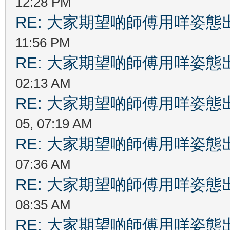
12:28 PM
RE: 大家期望啲師傅用咩姿
11:56 PM
RE: 大家期望啲師傅用咩姿
02:13 AM
RE: 大家期望啲師傅用咩姿
05, 07:19 AM
RE: 大家期望啲師傅用咩姿
07:36 AM
RE: 大家期望啲師傅用咩姿
08:35 AM
RE: 大家期望啲師傅用咩姿