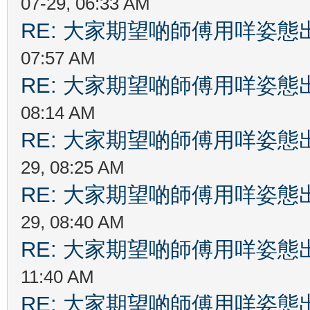
07-29, 06:33 AM
RE: 大家期望啲師傅用咩姿
07:57 AM
RE: 大家期望啲師傅用咩姿
08:14 AM
RE: 大家期望啲師傅用咩姿
29, 08:25 AM
RE: 大家期望啲師傅用咩姿
29, 08:40 AM
RE: 大家期望啲師傅用咩姿
11:40 AM
RE: 大家期望啲師傅用咩姿