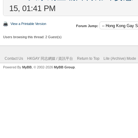
15, 01:41 PM
View a Printable Version
Forum Jump:
Users browsing this thread: 2 Guest(s)
Contact Us
HKGAY 同志網媒 / 資訊平台
Return to Top
Lite (Archive) Mode
Powered By
MyBB
, © 2002-2026
MyBB Group
.