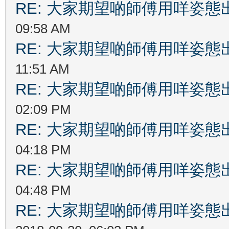
RE: 大家期望啲師傅用咩姿
09:58 AM
RE: 大家期望啲師傅用咩姿
11:51 AM
RE: 大家期望啲師傅用咩姿
02:09 PM
RE: 大家期望啲師傅用咩姿
04:18 PM
RE: 大家期望啲師傅用咩姿
04:48 PM
RE: 大家期望啲師傅用咩姿