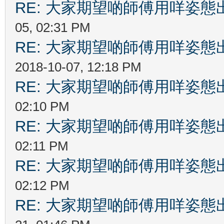
RE: 大家期望啲師傅用咩姿
05, 02:31 PM
RE: 大家期望啲師傅用咩姿
2018-10-07, 12:18 PM
RE: 大家期望啲師傅用咩姿
02:10 PM
RE: 大家期望啲師傅用咩姿
02:11 PM
RE: 大家期望啲師傅用咩姿
02:12 PM
RE: 大家期望啲師傅用咩姿