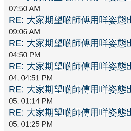
07:50 AM
RE: 大家期望啲師傅用咩姿
09:06 AM
RE: 大家期望啲師傅用咩姿
04:50 PM
RE: 大家期望啲師傅用咩姿
04, 04:51 PM
RE: 大家期望啲師傅用咩姿
05, 01:14 PM
RE: 大家期望啲師傅用咩姿
05, 01:25 PM