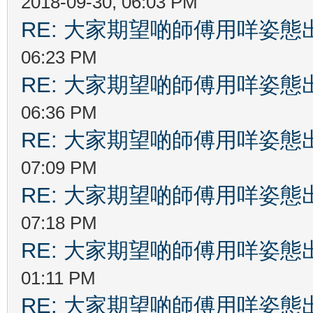
2018-09-30, 06:03 PM
RE: 大家期望啲師傅用咩姿
06:23 PM
RE: 大家期望啲師傅用咩姿
06:36 PM
RE: 大家期望啲師傅用咩姿
07:09 PM
RE: 大家期望啲師傅用咩姿
07:18 PM
RE: 大家期望啲師傅用咩姿
01:11 PM
RE: 大家期望啲師傅用咩姿