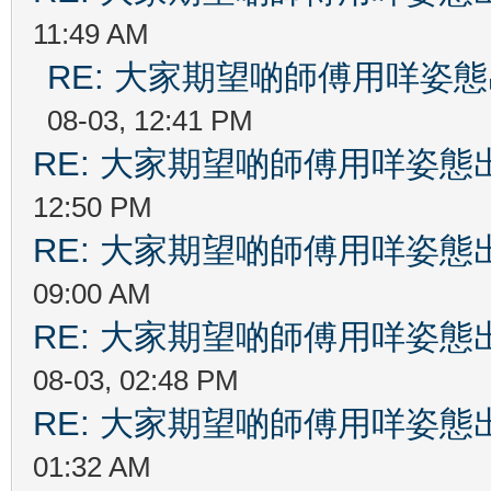
11:49 AM
RE: 大家期望啲師傅用咩姿
08-03, 12:41 PM
RE: 大家期望啲師傅用咩姿
12:50 PM
RE: 大家期望啲師傅用咩姿
09:00 AM
RE: 大家期望啲師傅用咩姿
08-03, 02:48 PM
RE: 大家期望啲師傅用咩姿
01:32 AM