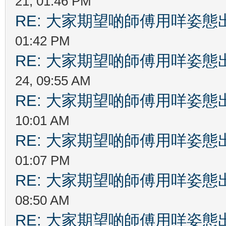
21, 01:46 PM
RE: 大家期望啲師傅用咩姿
01:42 PM
RE: 大家期望啲師傅用咩姿
24, 09:55 AM
RE: 大家期望啲師傅用咩姿
10:01 AM
RE: 大家期望啲師傅用咩姿
01:07 PM
RE: 大家期望啲師傅用咩姿
08:50 AM
RE: 大家期望啲師傅用咩姿