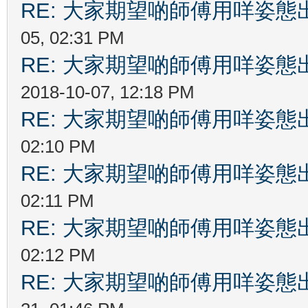
RE: 大家期望啲師傅用咩姿
05, 02:31 PM
RE: 大家期望啲師傅用咩姿
2018-10-07, 12:18 PM
RE: 大家期望啲師傅用咩姿
02:10 PM
RE: 大家期望啲師傅用咩姿
02:11 PM
RE: 大家期望啲師傅用咩姿
02:12 PM
RE: 大家期望啲師傅用咩姿