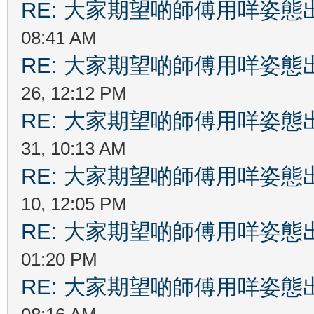
RE: 大家期望啲師傅用咩姿
08:41 AM
RE: 大家期望啲師傅用咩姿
26, 12:12 PM
RE: 大家期望啲師傅用咩姿
31, 10:13 AM
RE: 大家期望啲師傅用咩姿
10, 12:05 PM
RE: 大家期望啲師傅用咩姿
01:20 PM
RE: 大家期望啲師傅用咩姿