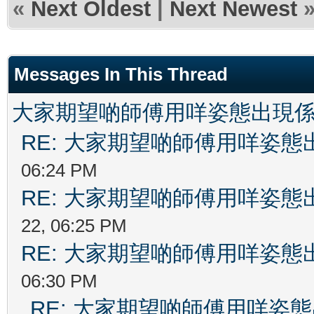
«
Next Oldest
|
Next Newest
Messages In This Thread
大家期望啲師傅用咩姿態出現
RE: 大家期望啲師傅用咩姿
06:24 PM
RE: 大家期望啲師傅用咩姿
22, 06:25 PM
RE: 大家期望啲師傅用咩姿
06:30 PM
RE: 大家期望啲師傅用咩姿