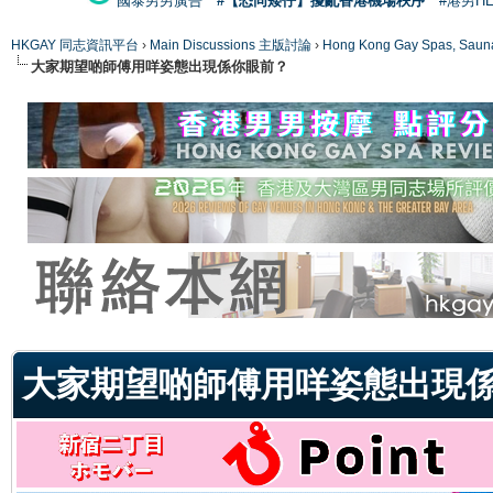
國泰男男廣告
#【恐同矮仔】擾亂香港機場秩序
#港男H
HKGAY 同志資訊平台
›
Main Discussions 主版討論
›
Hong Kong Gay Spas
大家期望啲師傅用咩姿態出現係你眼前？
ge
大家期望啲師傅用咩姿態出現