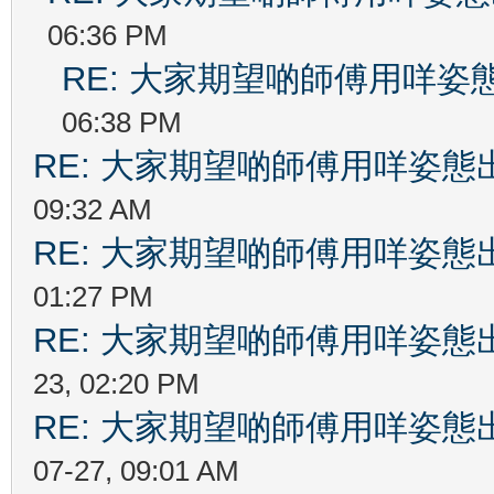
06:36 PM
RE: 大家期望啲師傅用咩
06:38 PM
RE: 大家期望啲師傅用咩姿
09:32 AM
RE: 大家期望啲師傅用咩姿
01:27 PM
RE: 大家期望啲師傅用咩姿
23, 02:20 PM
RE: 大家期望啲師傅用咩姿
07-27, 09:01 AM