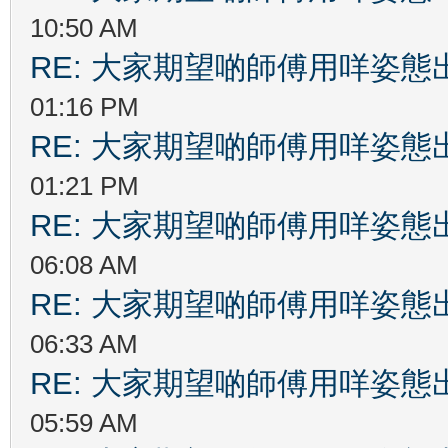
10:50 AM
RE: 大家期望啲師傅用咩姿
01:16 PM
RE: 大家期望啲師傅用咩姿
01:21 PM
RE: 大家期望啲師傅用咩姿
06:08 AM
RE: 大家期望啲師傅用咩姿
06:33 AM
RE: 大家期望啲師傅用咩姿
05:59 AM