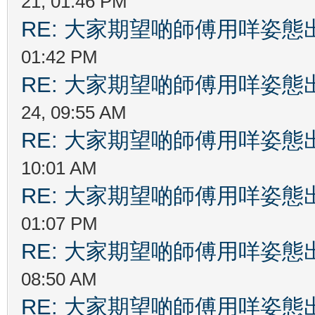
21, 01:46 PM
RE: 大家期望啲師傅用咩姿
01:42 PM
RE: 大家期望啲師傅用咩姿
24, 09:55 AM
RE: 大家期望啲師傅用咩姿
10:01 AM
RE: 大家期望啲師傅用咩姿
01:07 PM
RE: 大家期望啲師傅用咩姿
08:50 AM
RE: 大家期望啲師傅用咩姿