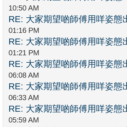
10:50 AM
RE: 大家期望啲師傅用咩姿
01:16 PM
RE: 大家期望啲師傅用咩姿
01:21 PM
RE: 大家期望啲師傅用咩姿
06:08 AM
RE: 大家期望啲師傅用咩姿
06:33 AM
RE: 大家期望啲師傅用咩姿
05:59 AM