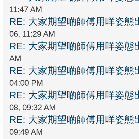
11:47 AM
RE: 大家期望啲師傅用咩姿
06, 11:29 AM
RE: 大家期望啲師傅用咩姿
AM
RE: 大家期望啲師傅用咩姿
04:00 PM
RE: 大家期望啲師傅用咩姿
08, 09:32 AM
RE: 大家期望啲師傅用咩姿
09:49 AM