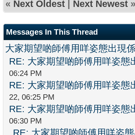
«
Next Oldest
|
Next Newest
Messages In This Thread
大家期望啲師傅用咩姿態出現
RE: 大家期望啲師傅用咩姿
06:24 PM
RE: 大家期望啲師傅用咩姿
22, 06:25 PM
RE: 大家期望啲師傅用咩姿
06:30 PM
RE: 大家期望啲師傅用咩姿