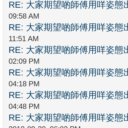
RE: 大家期望啲師傅用咩姿
09:58 AM
RE: 大家期望啲師傅用咩姿
11:51 AM
RE: 大家期望啲師傅用咩姿
02:09 PM
RE: 大家期望啲師傅用咩姿
04:18 PM
RE: 大家期望啲師傅用咩姿
04:48 PM
RE: 大家期望啲師傅用咩姿