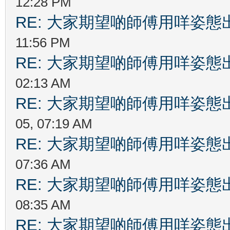
12:28 PM
RE: 大家期望啲師傅用咩姿
11:56 PM
RE: 大家期望啲師傅用咩姿
02:13 AM
RE: 大家期望啲師傅用咩姿
05, 07:19 AM
RE: 大家期望啲師傅用咩姿
07:36 AM
RE: 大家期望啲師傅用咩姿
08:35 AM
RE: 大家期望啲師傅用咩姿