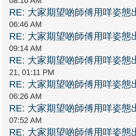
08:16 AM
RE: 大家期望啲師傅用咩姿
06:46 AM
RE: 大家期望啲師傅用咩姿
09:14 AM
RE: 大家期望啲師傅用咩姿
21, 01:11 PM
RE: 大家期望啲師傅用咩姿
06:26 AM
RE: 大家期望啲師傅用咩姿
07:52 AM
RE: 大家期望啲師傅用咩姿