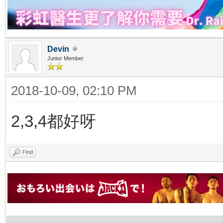
Devin
Junior Member
2018-10-09, 02:10 PM
2,3,4都好呀
Find