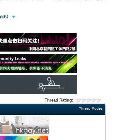
、酒吧】
Thread Rating:
Thread Modes