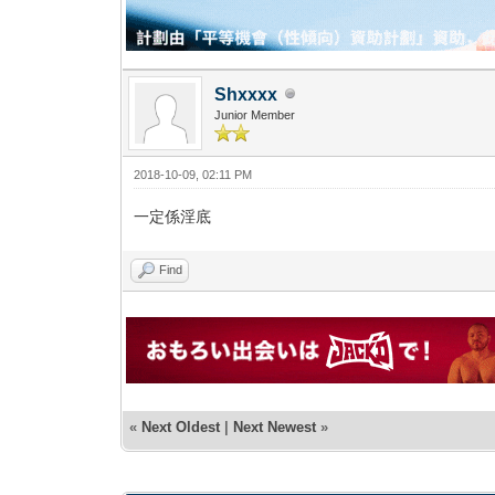
Shxxxx
Junior Member
2018-10-09, 02:11 PM
一定係淫底
Find
«
Next Oldest
|
Next Newest
»