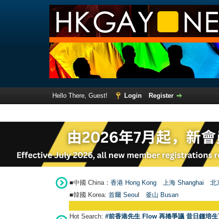
Hello There, Guest!
Login
Register
■中國 China：
香港 Hong Kong
上海 Shanghai
北京
■韓國 Korea:
首爾 Seou
l
釜山 Busan
Hot Search:
#前香港先生 Flow 再捲爭議 昔日鍾培生