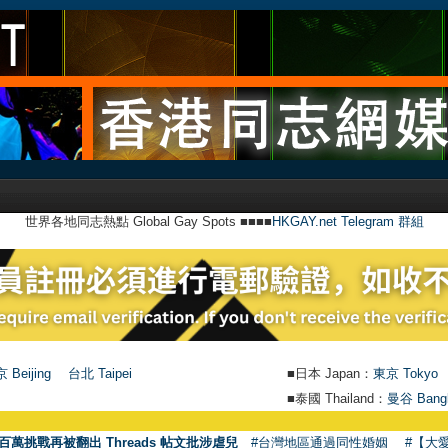
世界各地同志熱點 Global Gay Spots ■■■■
HKGAY.net Telegram 群組
 Beijing
台北 Taipei
■日本 Japan：
東京 Tokyo
■泰國 Thailand：
曼谷 Bang
●
【號外
百萬挑戰再被翻出 Threads 帖文批涉虐兒
#台灣地區通過同性婚姻
#【大