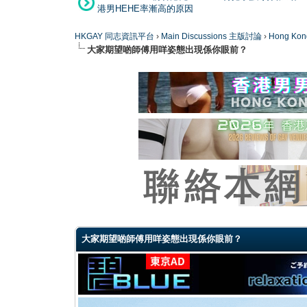
港男HEHE率漸高的原因
HKGAY 同志資訊平台
›
Main Discussions 主版討論
›
Hong K
大家期望啲師傅用咩姿態出現係你眼前？
0 Vote(s) - 0 Average
1
2
3
4
5
大家期望啲師傅用咩姿態出現係你眼前？