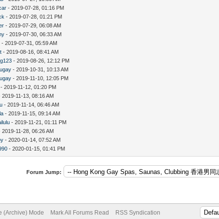
car
- 2019-07-28, 01:16 PM
ck
- 2019-07-28, 01:21 PM
er
- 2019-07-29, 06:08 AM
ny
- 2019-07-30, 06:33 AM
s
- 2019-07-31, 05:59 AM
t
- 2019-08-16, 08:41 AM
ng123
- 2019-08-26, 12:12 PM
augay
- 2019-10-31, 10:13 AM
augay
- 2019-11-10, 12:05 PM
- 2019-11-12, 01:20 PM
 2019-11-13, 08:16 AM
iu
- 2019-11-14, 06:46 AM
la
- 2019-11-15, 09:14 AM
ilulu
- 2019-11-21, 01:11 PM
 2019-11-28, 06:26 AM
oy
- 2020-01-14, 07:52 AM
990
- 2020-01-15, 01:41 PM
Forum Jump:
te (Archive) Mode
Mark All Forums Read
RSS Syndication