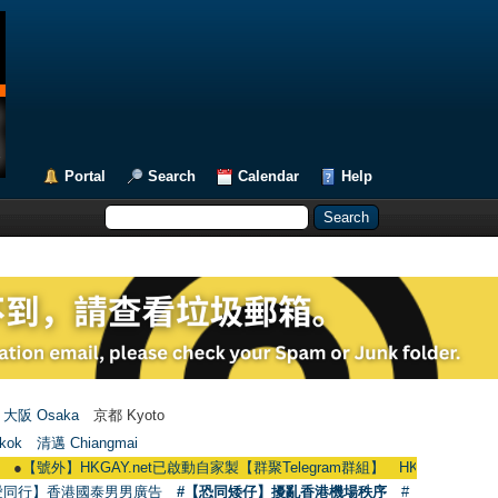
Portal
Search
Calendar
Help
大阪 Osaka
京都 Kyoto
kok
清邁 Chiangmai
】HKGAY.net已啟動自家製【群聚Telegram群組】 HKGAY.net has already opene
愛同行】香港國泰男男廣告
#【恐同矮仔】擾亂香港機場秩序
#