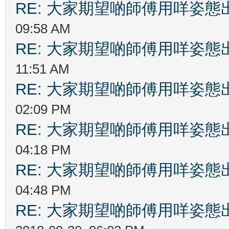
RE: 大家期望啲師傅用咩姿
09:58 AM
RE: 大家期望啲師傅用咩姿
11:51 AM
RE: 大家期望啲師傅用咩姿
02:09 PM
RE: 大家期望啲師傅用咩姿
04:18 PM
RE: 大家期望啲師傅用咩姿
04:48 PM
RE: 大家期望啲師傅用咩姿