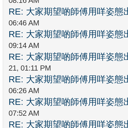
08:16 AM
RE: 大家期望啲師傅用咩姿
06:46 AM
RE: 大家期望啲師傅用咩姿
09:14 AM
RE: 大家期望啲師傅用咩姿
21, 01:11 PM
RE: 大家期望啲師傅用咩姿
06:26 AM
RE: 大家期望啲師傅用咩姿
07:52 AM
RE: 大家期望啲師傅用咩姿