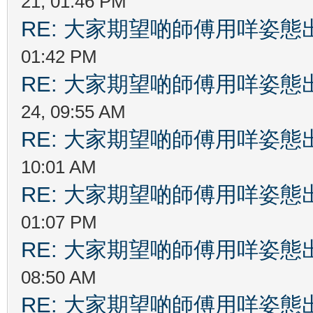
21, 01:46 PM
RE: 大家期望啲師傅用咩姿
01:42 PM
RE: 大家期望啲師傅用咩姿
24, 09:55 AM
RE: 大家期望啲師傅用咩姿
10:01 AM
RE: 大家期望啲師傅用咩姿
01:07 PM
RE: 大家期望啲師傅用咩姿
08:50 AM
RE: 大家期望啲師傅用咩姿