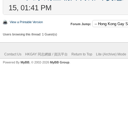
15, 01:41 PM
View a Printable Version
Forum Jump:
Users browsing this thread: 1 Guest(s)
Contact Us
HKGAY 同志網媒 / 資訊平台
Return to Top
Lite (Archive) Mode
Powered By
MyBB
, © 2002-2026
MyBB Group
.