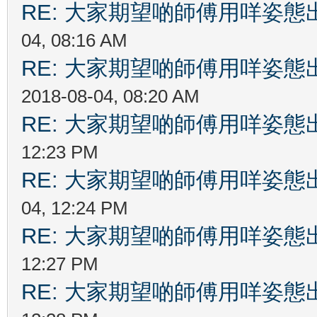
RE: 大家期望啲師傅用咩姿
04, 08:16 AM
RE: 大家期望啲師傅用咩姿
2018-08-04, 08:20 AM
RE: 大家期望啲師傅用咩姿
12:23 PM
RE: 大家期望啲師傅用咩姿
04, 12:24 PM
RE: 大家期望啲師傅用咩姿
12:27 PM
RE: 大家期望啲師傅用咩姿