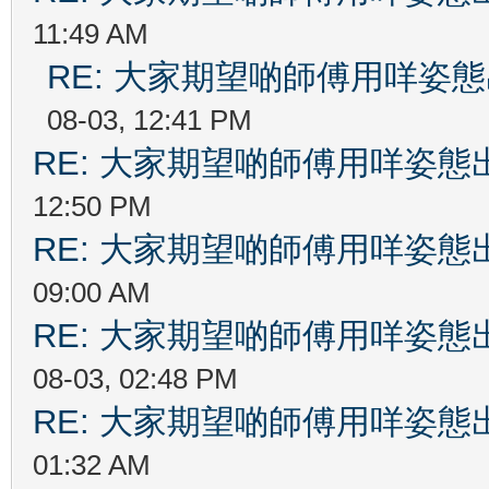
11:49 AM
RE: 大家期望啲師傅用咩姿
08-03, 12:41 PM
RE: 大家期望啲師傅用咩姿
12:50 PM
RE: 大家期望啲師傅用咩姿
09:00 AM
RE: 大家期望啲師傅用咩姿
08-03, 02:48 PM
RE: 大家期望啲師傅用咩姿
01:32 AM