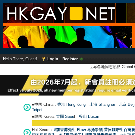
Hello There, Guest!
Login
Register
世界各地同志熱點 Global Ga
■中國 China：
香港 Hong Kong
上海 Shanghai
北京 Beij
Taipei
■韓國 Korea:
首爾 Seou
l
釜山 Busan
●
【
Hot Search:
#前香港先生 Flow 再捲爭議 昔日鍾培生百萬挑