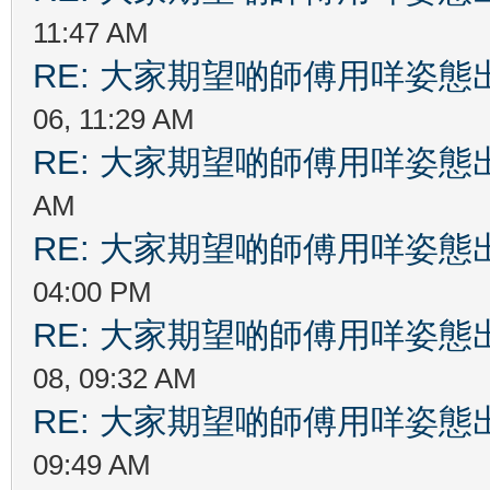
11:47 AM
RE: 大家期望啲師傅用咩姿
06, 11:29 AM
RE: 大家期望啲師傅用咩姿
AM
RE: 大家期望啲師傅用咩姿
04:00 PM
RE: 大家期望啲師傅用咩姿
08, 09:32 AM
RE: 大家期望啲師傅用咩姿
09:49 AM