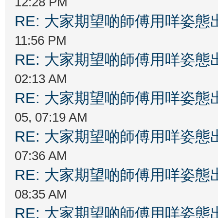
12:28 PM
RE: 大家期望啲師傅用咩姿
11:56 PM
RE: 大家期望啲師傅用咩姿
02:13 AM
RE: 大家期望啲師傅用咩姿
05, 07:19 AM
RE: 大家期望啲師傅用咩姿
07:36 AM
RE: 大家期望啲師傅用咩姿
08:35 AM
RE: 大家期望啲師傅用咩姿