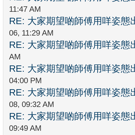
11:47 AM
RE: 大家期望啲師傅用咩姿
06, 11:29 AM
RE: 大家期望啲師傅用咩姿
AM
RE: 大家期望啲師傅用咩姿
04:00 PM
RE: 大家期望啲師傅用咩姿
08, 09:32 AM
RE: 大家期望啲師傅用咩姿
09:49 AM