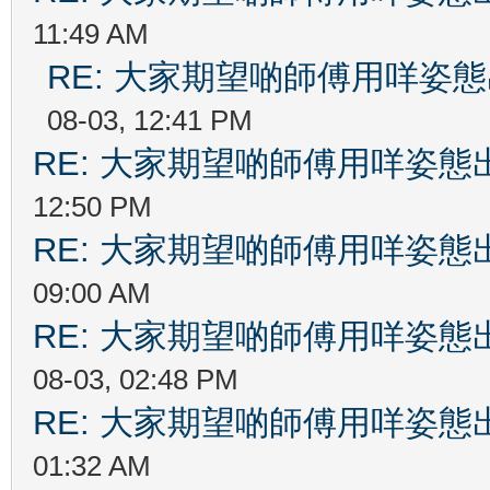
11:49 AM
RE: 大家期望啲師傅用咩姿
08-03, 12:41 PM
RE: 大家期望啲師傅用咩姿
12:50 PM
RE: 大家期望啲師傅用咩姿
09:00 AM
RE: 大家期望啲師傅用咩姿
08-03, 02:48 PM
RE: 大家期望啲師傅用咩姿
01:32 AM