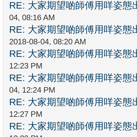
RE: 大家期望啲師傅用咩姿
04, 08:16 AM
RE: 大家期望啲師傅用咩姿
2018-08-04, 08:20 AM
RE: 大家期望啲師傅用咩姿
12:23 PM
RE: 大家期望啲師傅用咩姿
04, 12:24 PM
RE: 大家期望啲師傅用咩姿
12:27 PM
RE: 大家期望啲師傅用咩姿