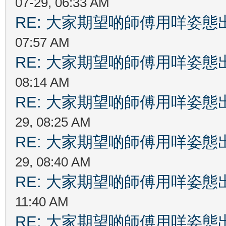
07-29, 06:33 AM
RE: 大家期望啲師傅用咩姿
07:57 AM
RE: 大家期望啲師傅用咩姿
08:14 AM
RE: 大家期望啲師傅用咩姿
29, 08:25 AM
RE: 大家期望啲師傅用咩姿
29, 08:40 AM
RE: 大家期望啲師傅用咩姿
11:40 AM
RE: 大家期望啲師傅用咩姿