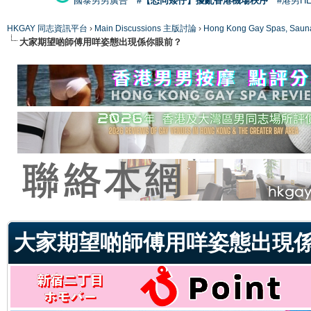
國泰男男廣告
#【恐同矮仔】擾亂香港機場秩序
#港男H
HKGAY 同志資訊平台
›
Main Discussions 主版討論
›
Hong Kong Gay Spas
大家期望啲師傅用咩姿態出現係你眼前？
ge
大家期望啲師傅用咩姿態出現