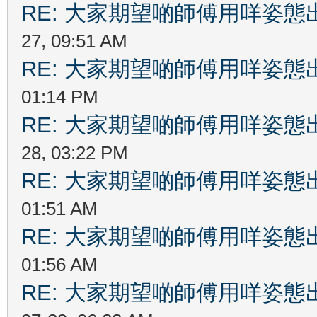
RE: 大家期望啲師傅用咩姿
27, 09:51 AM
RE: 大家期望啲師傅用咩姿
01:14 PM
RE: 大家期望啲師傅用咩姿
28, 03:22 PM
RE: 大家期望啲師傅用咩姿
01:51 AM
RE: 大家期望啲師傅用咩姿
01:56 AM
RE: 大家期望啲師傅用咩姿