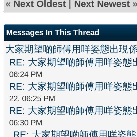
«
Next Oldest
|
Next Newest
Messages In This Thread
大家期望啲師傅用咩姿態出現
RE: 大家期望啲師傅用咩姿
06:24 PM
RE: 大家期望啲師傅用咩姿
22, 06:25 PM
RE: 大家期望啲師傅用咩姿
06:30 PM
RE: 大家期望啲師傅用咩姿