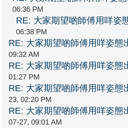
06:36 PM
RE: 大家期望啲師傅用咩
06:38 PM
RE: 大家期望啲師傅用咩姿
09:32 AM
RE: 大家期望啲師傅用咩姿
01:27 PM
RE: 大家期望啲師傅用咩姿
23, 02:20 PM
RE: 大家期望啲師傅用咩姿
07-27, 09:01 AM