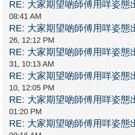
RE: 大家期望啲師傅用咩姿
08:41 AM
RE: 大家期望啲師傅用咩姿
26, 12:12 PM
RE: 大家期望啲師傅用咩姿
31, 10:13 AM
RE: 大家期望啲師傅用咩姿
10, 12:05 PM
RE: 大家期望啲師傅用咩姿
01:20 PM
RE: 大家期望啲師傅用咩姿