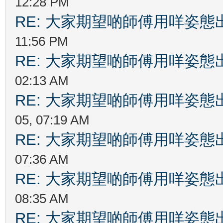
12:28 PM
RE: 大家期望啲師傅用咩姿
11:56 PM
RE: 大家期望啲師傅用咩姿
02:13 AM
RE: 大家期望啲師傅用咩姿
05, 07:19 AM
RE: 大家期望啲師傅用咩姿
07:36 AM
RE: 大家期望啲師傅用咩姿
08:35 AM
RE: 大家期望啲師傅用咩姿