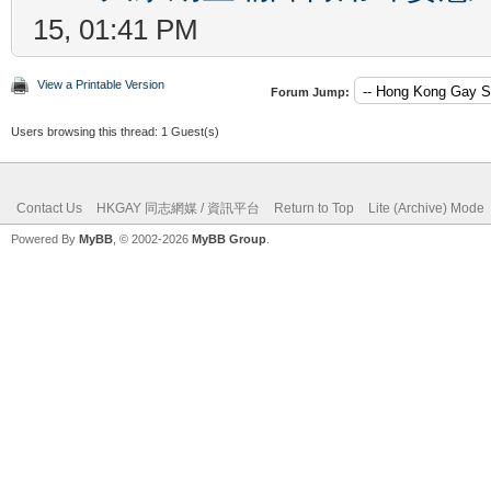
15, 01:41 PM
View a Printable Version
Forum Jump:
Users browsing this thread: 1 Guest(s)
Contact Us
HKGAY 同志網媒 / 資訊平台
Return to Top
Lite (Archive) Mode
Powered By
MyBB
, © 2002-2026
MyBB Group
.