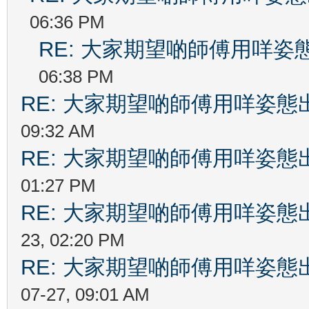
06:36 PM
RE: 大家期望啲師傅用咩
06:38 PM
RE: 大家期望啲師傅用咩姿
09:32 AM
RE: 大家期望啲師傅用咩姿
01:27 PM
RE: 大家期望啲師傅用咩姿
23, 02:20 PM
RE: 大家期望啲師傅用咩姿
07-27, 09:01 AM