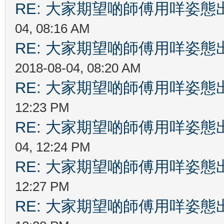
RE: 大家期望啲師傅用咩姿
04, 08:16 AM
RE: 大家期望啲師傅用咩姿
2018-08-04, 08:20 AM
RE: 大家期望啲師傅用咩姿
12:23 PM
RE: 大家期望啲師傅用咩姿
04, 12:24 PM
RE: 大家期望啲師傅用咩姿
12:27 PM
RE: 大家期望啲師傅用咩姿