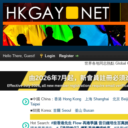
Hello There, Guest!
Login
Register
世界各地同志熱點 Global Ga
■中國 China：
香港 Hong Kong
上海 Shanghai
北京 Beij
Taipei
■韓國 Korea:
首爾 Seou
l
釜山 Busan
Hot Search:
#前香港先生 Flow 再捲爭議 昔日鍾培生百萬挑