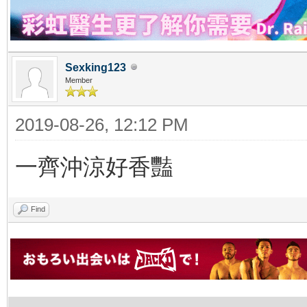
Sexking123
Member
2019-08-26, 12:12 PM
一齊沖涼好香豔
Find