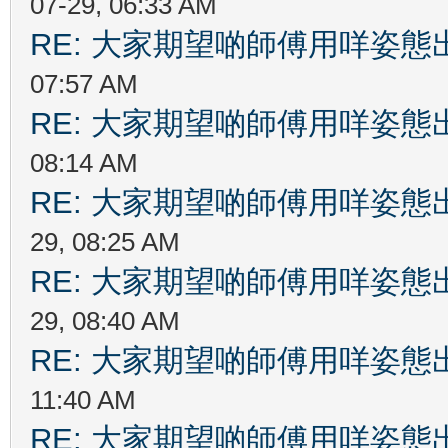
07-29, 06:33 AM
RE: 大家期望啲師傅用咩姿
07:57 AM
RE: 大家期望啲師傅用咩姿
08:14 AM
RE: 大家期望啲師傅用咩姿
29, 08:25 AM
RE: 大家期望啲師傅用咩姿
29, 08:40 AM
RE: 大家期望啲師傅用咩姿
11:40 AM
RE: 大家期望啲師傅用咩姿