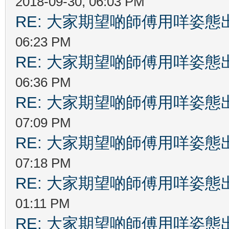
2018-09-30, 06:03 PM
RE: 大家期望啲師傅用咩姿
06:23 PM
RE: 大家期望啲師傅用咩姿
06:36 PM
RE: 大家期望啲師傅用咩姿
07:09 PM
RE: 大家期望啲師傅用咩姿
07:18 PM
RE: 大家期望啲師傅用咩姿
01:11 PM
RE: 大家期望啲師傅用咩姿