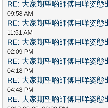
RE: 大家期望啲師傅用咩姿
09:58 AM
RE: 大家期望啲師傅用咩姿
11:51 AM
RE: 大家期望啲師傅用咩姿
02:09 PM
RE: 大家期望啲師傅用咩姿
04:18 PM
RE: 大家期望啲師傅用咩姿
04:48 PM
RE: 大家期望啲師傅用咩姿