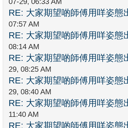
07-29, 06:33 AM
RE: 大家期望啲師傅用咩姿
07:57 AM
RE: 大家期望啲師傅用咩姿
08:14 AM
RE: 大家期望啲師傅用咩姿
29, 08:25 AM
RE: 大家期望啲師傅用咩姿
29, 08:40 AM
RE: 大家期望啲師傅用咩姿
11:40 AM
RE: 大家期望啲師傅用咩姿