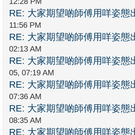
12:28 PM
RE: 大家期望啲師傅用咩姿
11:56 PM
RE: 大家期望啲師傅用咩姿
02:13 AM
RE: 大家期望啲師傅用咩姿
05, 07:19 AM
RE: 大家期望啲師傅用咩姿
07:36 AM
RE: 大家期望啲師傅用咩姿
08:35 AM
RE: 大家期望啲師傅用咩姿