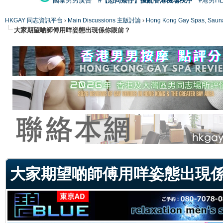
國泰男男廣告
#【恐同矮仔】擾亂香港機場秩序
#港男H
HKGAY 同志資訊平台
›
Main Discussions 主版討論
›
Hong Kong Gay Spas
大家期望啲師傅用咩姿態出現係你眼前？
ge
大家期望啲師傅用咩姿態出現