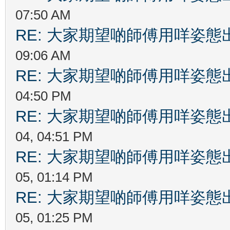
07:50 AM
RE: 大家期望啲師傅用咩姿
09:06 AM
RE: 大家期望啲師傅用咩姿
04:50 PM
RE: 大家期望啲師傅用咩姿
04, 04:51 PM
RE: 大家期望啲師傅用咩姿
05, 01:14 PM
RE: 大家期望啲師傅用咩姿
05, 01:25 PM