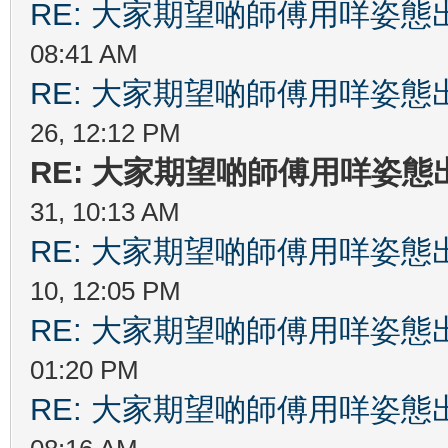
RE: 大家期望啲師傅用咩姿
08:41 AM
RE: 大家期望啲師傅用咩姿
26, 12:12 PM
RE: 大家期望啲師傅用咩姿
31, 10:13 AM
RE: 大家期望啲師傅用咩姿
10, 12:05 PM
RE: 大家期望啲師傅用咩姿
01:20 PM
RE: 大家期望啲師傅用咩姿