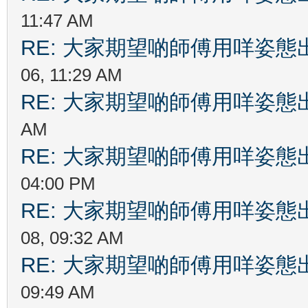
11:47 AM
RE: 大家期望啲師傅用咩姿
06, 11:29 AM
RE: 大家期望啲師傅用咩姿
AM
RE: 大家期望啲師傅用咩姿
04:00 PM
RE: 大家期望啲師傅用咩姿
08, 09:32 AM
RE: 大家期望啲師傅用咩姿
09:49 AM