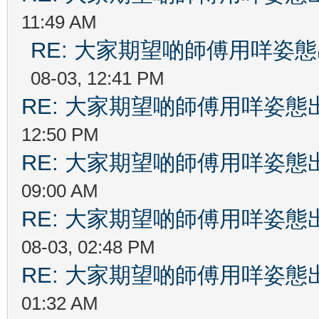
11:49 AM
RE: 大家期望啲師傅用咩姿
08-03, 12:41 PM
RE: 大家期望啲師傅用咩姿
12:50 PM
RE: 大家期望啲師傅用咩姿
09:00 AM
RE: 大家期望啲師傅用咩姿
08-03, 02:48 PM
RE: 大家期望啲師傅用咩姿
01:32 AM