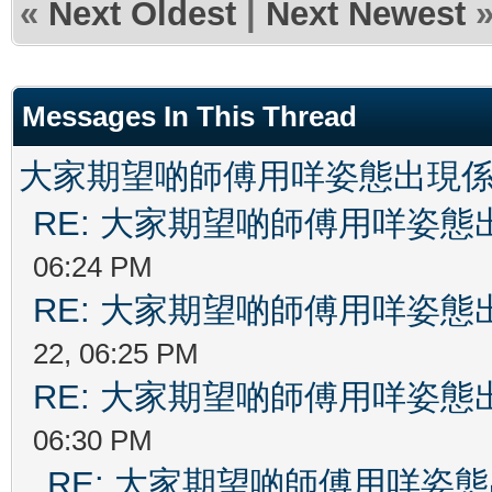
«
Next Oldest
|
Next Newest
Messages In This Thread
大家期望啲師傅用咩姿態出現
RE: 大家期望啲師傅用咩姿
06:24 PM
RE: 大家期望啲師傅用咩姿
22, 06:25 PM
RE: 大家期望啲師傅用咩姿
06:30 PM
RE: 大家期望啲師傅用咩姿