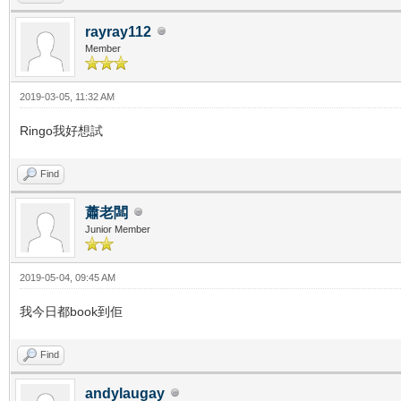
rayray112
Member
2019-03-05, 11:32 AM
Ringo我好想試
Find
蕭老闆
Junior Member
2019-05-04, 09:45 AM
我今日都book到佢
Find
andylaugay