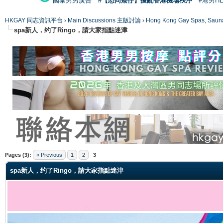
國泰男男廣告
#【恐同矮仔】擾亂香港機場秩序
#港男H
HKGAY 同志資訊平台
›
Main Discussions 主版討論
›
Hong Kong Gay Spas
spa新人，约了Ringo，請大家指點迷津
ge
Pages (3):
« Previous
1
2
3
spa新人，约了Ringo，請大家指點迷津