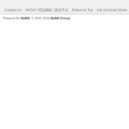
Contact Us
HKGAY 同志網媒 / 資訊平台
Return to Top
Lite (Archive) Mode
Powered By
MyBB
, © 2002-2026
MyBB Group
.