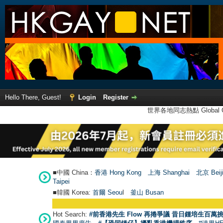
Hello There, Guest!
Login
Register
世界各地同志熱點 Global Ga
■中國 China：
香港 Hong Kong
上海 Shanghai
北京 Beij
Taipei
■韓國 Korea:
首爾 Seou
l
釜山 Busan
Hot Search:
#前香港先生 Flow 再捲爭議 昔日鍾培生百萬挑