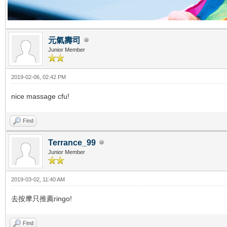
元氣壽司
Junior Member
2019-02-06, 02:42 PM
nice massage cfu!
Find
Terrance_99
Junior Member
2019-03-02, 11:40 AM
去按摩只推薦ringo!
Find