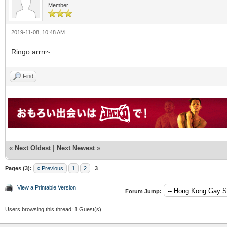
Member
2019-11-08, 10:48 AM
Ringo arrrr~
Find
«
Next Oldest
|
Next Newest
»
Pages (3):
« Previous
1
2
3
View a Printable Version
Forum Jump:
Users browsing this thread: 1 Guest(s)