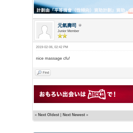
元氣壽司
Junior Member
2019-02-06, 02:42 PM
nice massage cfu!
Find
«
Next Oldest
|
Next Newest
»