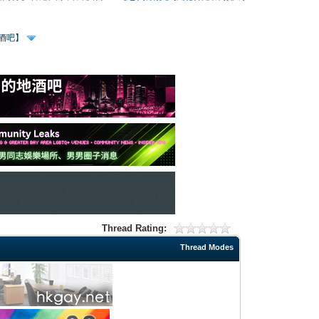
、酒吧】
Thread Rating:
Thread Modes