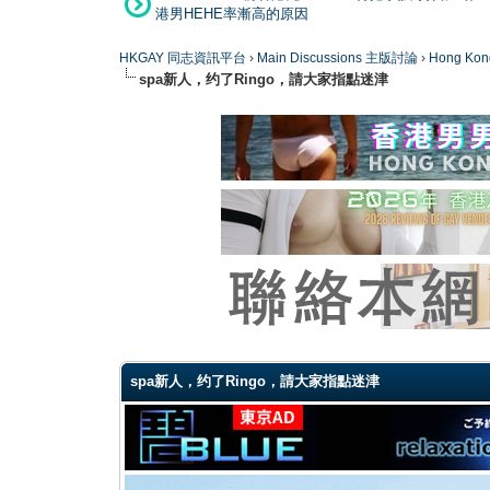
港男HEHE率漸高的原因
HKGAY 同志資訊平台
›
Main Discussions 主版討論
›
Hong K
spa新人，约了Ringo，請大家指點迷津
0 Vote(s) - 0 Average
1
2
3
4
5
spa新人，约了Ringo，請大家指點迷津