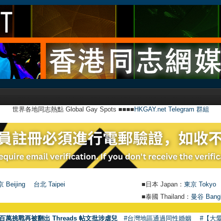
世界各地同志熱點 Global Gay Spots ■■■■
HKGAY.net Telegram 群組
 Beijing
台北 Taipei
■日本 Japan：
東京 Tokyo
■泰國 Thailand：
曼谷 Bang
百萬挑戰再被翻出 Threads 帖文批涉虐兒
#台灣地區通過同性婚姻
#【大