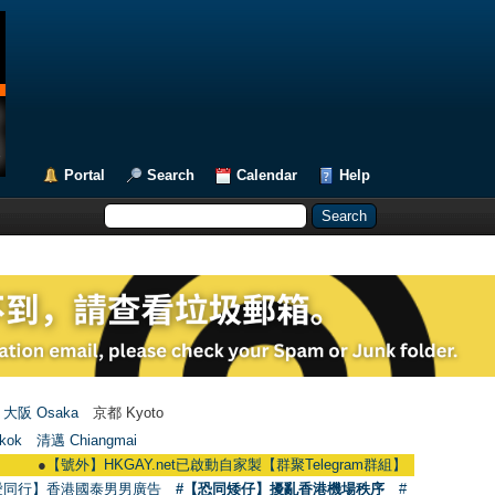
Portal
Search
Calendar
Help
大阪 Osaka
京都 Kyoto
kok
清邁 Chiangmai
●
【號外】HKGAY.net已啟動自家製【群聚Telegram群組】 HKGAY.net has already 
愛同行】香港國泰男男廣告
#【恐同矮仔】擾亂香港機場秩序
#