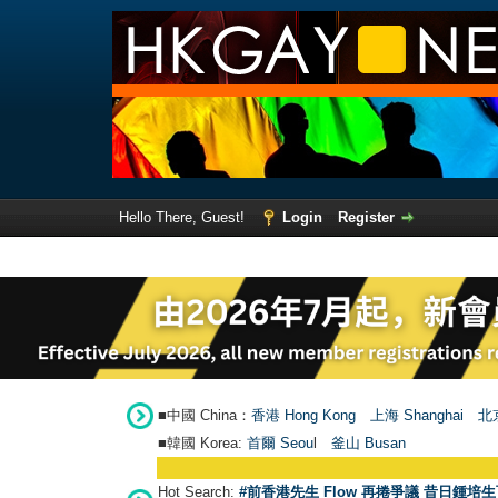
Hello There, Guest!
Login
Register
■中國 China：
香港 Hong Kong
上海 Shanghai
北京
■韓國 Korea:
首爾 Seou
l
釜山 Busan
Hot Search:
#前香港先生 Flow 再捲爭議 昔日鍾培生