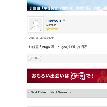
merwon
Member
2018-08-11, 01:08 AM
好鐘意去hugo 嘎，hugod技師好好招呼
Find
«
Next Oldest
|
Next Newest
»