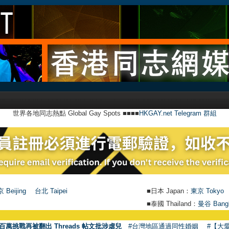
世界各地同志熱點 Global Gay Spots ■■■■
HKGAY.net Telegram 群組
 Beijing
台北 Taipei
■日本 Japan：
東京 Tokyo
■泰國 Thailand：
曼谷 Bang
●
【號
百萬挑戰再被翻出 Threads 帖文批涉虐兒
#台灣地區通過同性婚姻
#【大