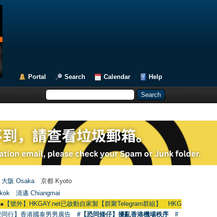
Portal
Search
Calendar
Help
大阪 Osaka
京都 Kyoto
kok
清邁 Chiangmai
外】HKGAY.net已啟動自家製【群聚Telegram群組】 HKGAY.net has already open
愛同行】香港國泰男男廣告
#【恐同矮仔】擾亂香港機場秩序
#