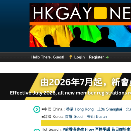
Hello There, Guest!
Login
Register
■中國 China：
香港 Hong Kong
上海 Shanghai
北京
■韓國 Korea:
首爾 Seou
l
釜山 Busan
Hot Search:
#前香港先生 Flow 再捲爭議 昔日鍾培生