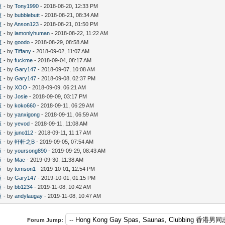
啦
- by
Tony1990
- 2018-08-20, 12:33 PM
啦
- by
bubblebutt
- 2018-08-21, 08:34 AM
啦
- by
Anson123
- 2018-08-21, 01:50 PM
啦
- by
iamonlyhuman
- 2018-08-22, 11:22 AM
啦
- by
goodo
- 2018-08-29, 08:58 AM
啦
- by
Tiffany
- 2018-09-02, 11:07 AM
啦
- by
fuckme
- 2018-09-04, 08:17 AM
啦
- by
Gary147
- 2018-09-07, 10:08 AM
啦
- by
Gary147
- 2018-09-08, 02:37 PM
啦
- by
XOO
- 2018-09-09, 06:21 AM
啦
- by
Josie
- 2018-09-09, 03:17 PM
啦
- by
koko660
- 2018-09-11, 06:29 AM
啦
- by
yanxigong
- 2018-09-11, 06:59 AM
啦
- by
yevod
- 2018-09-11, 11:08 AM
啦
- by
juno112
- 2018-09-11, 11:17 AM
啦
- by
軒軒之B
- 2019-09-05, 07:54 AM
啦
- by
yoursong890
- 2019-09-29, 08:43 AM
啦
- by
Mac
- 2019-09-30, 11:38 AM
啦
- by
tomson1
- 2019-10-01, 12:54 PM
啦
- by
Gary147
- 2019-10-01, 01:15 PM
啦
- by
bb1234
- 2019-11-08, 10:42 AM
啦
- by
andylaugay
- 2019-11-08, 10:47 AM
Forum Jump: