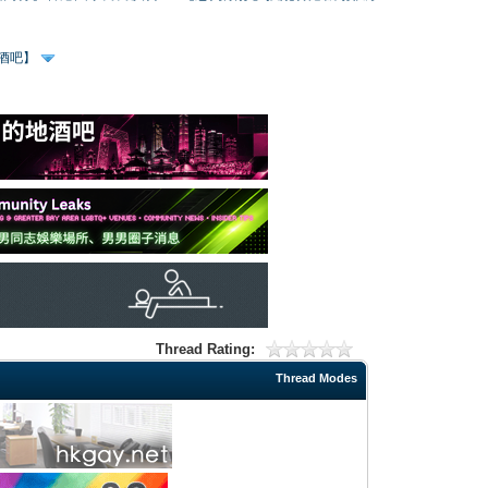
、酒吧】
Thread Rating:
Thread Modes