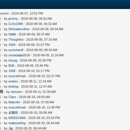
hurston
- 2018-08-07, 12:52 PM
啦
- by
jeremy
- 2018-08-08, 06:02 AM
啦
- by
Ccho1998
- 2018-08-08, 06:32 AM
啦
- by
50shadesofme
- 2018-08-08, 06:34 AM
啦
- by
HiiiiIiii
- 2018-08-08, 06:47 AM
啦
- by
Thoughtful
- 2018-08-08, 07:16 AM
啦
- by
1069
- 2018-08-08, 01:07 PM
啦
- by
suckmeoff
- 2018-08-09, 08:26 AM
啦
- by
oceanjaijai2018
- 2018-08-09, 11:16 AM
啦
- by
khyag
- 2018-08-09, 03:38 PM
啦
- by
B2B
- 2018-08-09, 03:46 PM
啦
- by
1069
- 2018-08-10, 01:17 PM
啦
- by
musclefreak
- 2018-08-10, 02:27 PM
啦
- by
avbwu
- 2018-08-11, 12:24 AM
啦
- by
kinking
- 2018-08-11, 12:47 AM
好啦
- by
merwon
- 2018-08-11, 01:08 AM
啦
- by
Clare
- 2018-08-18, 04:05 AM
啦
- by
Malcolm
- 2018-08-18, 07:09 AM
啦
- by
musclefreak
- 2018-08-18, 12:48 PM
啦
- by
皮爾斯
- 2018-08-19, 09:08 AM
啦
- by
INEEDU666
- 2018-08-19, 03:33 PM
啦
- by
malteseKing
- 2018-08-20, 06:44 AM
啦
- by
Jjjjj
- 2018-08-20, 06:44 AM