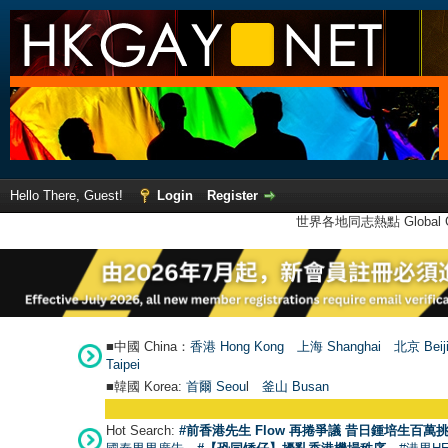
Hello There, Guest!
Login
Register
世界各地同志熱點 Global Ga
■中國 China：
香港 Hong Kong
上海 Shanghai
北京 Beij
Taipei
■韓國 Korea:
首爾 Seou
l
釜山 Busan
Hot Search:
#前香港先生 Flow 再捲爭議 昔日鍾培生百萬挑