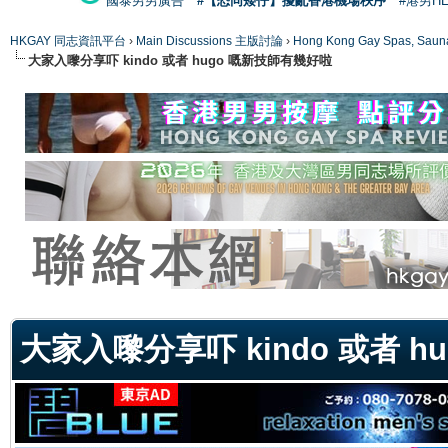
國泰男男廣告
#【恐同矮仔】擾亂香港機場秩序
#港男H
HKGAY 同志資訊平台
›
Main Discussions 主版討論
›
Hong Kong Gay Spas
大家入嚟分享吓 kindo 或者 hugo 嘅新技師有幾好啦
ge
大家入嚟分享吓 kindo 或者 