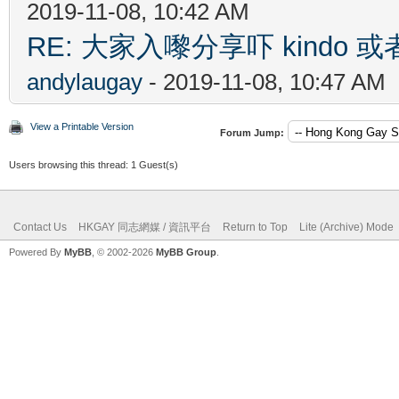
2019-11-08, 10:42 AM
RE: 大家入嚟分享吓 kindo 
andylaugay
- 2019-11-08, 10:47 AM
View a Printable Version
Forum Jump:
Users browsing this thread: 1 Guest(s)
Contact Us
HKGAY 同志網媒 / 資訊平台
Return to Top
Lite (Archive) Mode
Powered By
MyBB
, © 2002-2026
MyBB Group
.