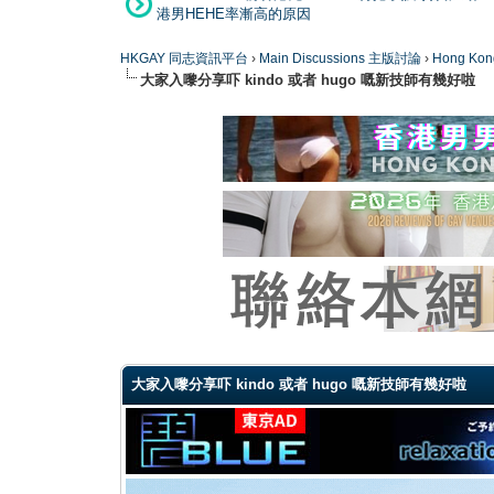
港男HEHE率漸高的原因
HKGAY 同志資訊平台
›
Main Discussions 主版討論
›
Hong K
大家入嚟分享吓 kindo 或者 hugo 嘅新技師有幾好啦
0 Vote(s) - 0 Average
1
2
3
4
5
大家入嚟分享吓 kindo 或者 hugo 嘅新技師有幾好啦