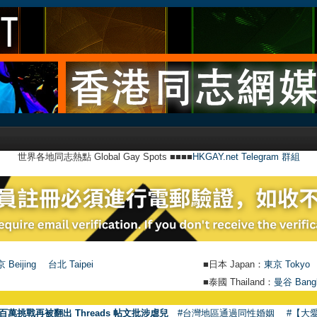
世界各地同志熱點 Global Gay Spots ■■■■
HKGAY.net Telegram 群組
 Beijing
台北 Taipei
■日本 Japan：
東京 Tokyo
■泰國 Thailand：
曼谷 Bang
●
【
百萬挑戰再被翻出 Threads 帖文批涉虐兒
#台灣地區通過同性婚姻
#【大