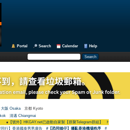
Portal
Search
Calendar
Help
大阪 Osaka
京都 Kyoto
kok
清邁 Chiangmai
號外】HKGAY.net已啟動自家製【群聚Telegram群組】 HKGAY.net has already op
愛同行】香港國泰男男廣告
#【恐同矮仔】擾亂香港機場秩序
#