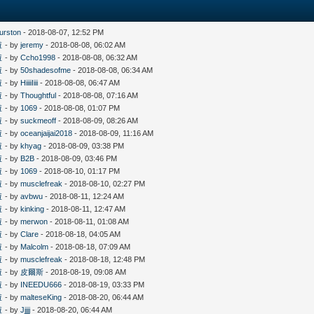
hurston
- 2018-08-07, 12:52 PM
啦
- by
jeremy
- 2018-08-08, 06:02 AM
啦
- by
Ccho1998
- 2018-08-08, 06:32 AM
啦
- by
50shadesofme
- 2018-08-08, 06:34 AM
啦
- by
HiiiiIiii
- 2018-08-08, 06:47 AM
啦
- by
Thoughtful
- 2018-08-08, 07:16 AM
啦
- by
1069
- 2018-08-08, 01:07 PM
啦
- by
suckmeoff
- 2018-08-09, 08:26 AM
啦
- by
oceanjaijai2018
- 2018-08-09, 11:16 AM
啦
- by
khyag
- 2018-08-09, 03:38 PM
啦
- by
B2B
- 2018-08-09, 03:46 PM
啦
- by
1069
- 2018-08-10, 01:17 PM
啦
- by
musclefreak
- 2018-08-10, 02:27 PM
啦
- by
avbwu
- 2018-08-11, 12:24 AM
啦
- by
kinking
- 2018-08-11, 12:47 AM
啦
- by
merwon
- 2018-08-11, 01:08 AM
啦
- by
Clare
- 2018-08-18, 04:05 AM
啦
- by
Malcolm
- 2018-08-18, 07:09 AM
啦
- by
musclefreak
- 2018-08-18, 12:48 PM
啦
- by
皮爾斯
- 2018-08-19, 09:08 AM
啦
- by
INEEDU666
- 2018-08-19, 03:33 PM
啦
- by
malteseKing
- 2018-08-20, 06:44 AM
啦
- by
Jjjjj
- 2018-08-20, 06:44 AM