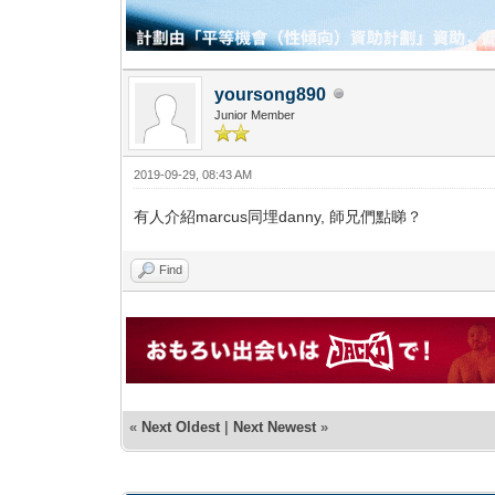
yoursong890
Junior Member
2019-09-29, 08:43 AM
有人介紹marcus同埋danny, 師兄們點睇？
Find
«
Next Oldest
|
Next Newest
»