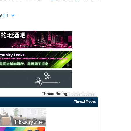
、酒吧】
Thread Rating:
Thread Modes