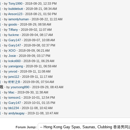
啦
- by
Tony1990
- 2018-08-20, 12:33 PM
啦
- by
bubblebutt
- 2018-08-21, 08:34 AM
啦
- by
Anson123
- 2018-08-21, 01:50 PM
啦
- by
iamonlyhuman
- 2018-08-22, 11:22 AM
啦
- by
goodo
- 2018-08-29, 08:58 AM
啦
- by
Tiffany
- 2018-09-02, 11:07 AM
啦
- by
fuckme
- 2018-09-04, 08:17 AM
啦
- by
Gary147
- 2018-09-07, 10:08 AM
啦
- by
Gary147
- 2018-09-08, 02:37 PM
啦
- by
XOO
- 2018-09-09, 06:21 AM
啦
- by
Josie
- 2018-09-09, 03:17 PM
啦
- by
koko660
- 2018-09-11, 06:29 AM
啦
- by
yanxigong
- 2018-09-11, 06:59 AM
啦
- by
yevod
- 2018-09-11, 11:08 AM
啦
- by
juno112
- 2018-09-11, 11:17 AM
啦
- by
軒軒之B
- 2019-09-05, 07:54 AM
好啦
- by
yoursong890
- 2019-09-29, 08:43 AM
啦
- by
Mac
- 2019-09-30, 11:38 AM
啦
- by
tomson1
- 2019-10-01, 12:54 PM
啦
- by
Gary147
- 2019-10-01, 01:15 PM
啦
- by
bb1234
- 2019-11-08, 10:42 AM
啦
- by
andylaugay
- 2019-11-08, 10:47 AM
Forum Jump: