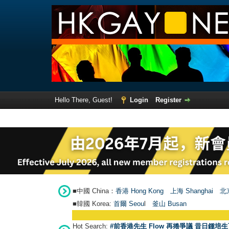
Hello There, Guest!
Login
Register
■中國 China：
香港 Hong Kong
上海 Shanghai
北京
■韓國 Korea:
首爾 Seou
l
釜山 Busan
Hot Search:
#前香港先生 Flow 再捲爭議 昔日鍾培生