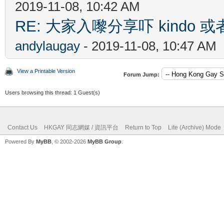
2019-11-08, 10:42 AM
RE: 大家入嚟分享吓 kindo 
andylaugay
- 2019-11-08, 10:47 AM
View a Printable Version
Forum Jump:
Users browsing this thread: 1 Guest(s)
Contact Us
HKGAY 同志網媒 / 資訊平台
Return to Top
Lite (Archive) Mode
Powered By
MyBB
, © 2002-2026
MyBB Group
.