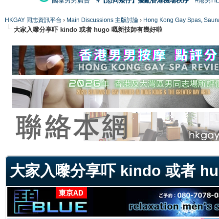
國泰男男廣告
#【恐同矮仔】擾亂香港機場秩序
#港男H
HKGAY 同志資訊平台
›
Main Discussions 主版討論
›
Hong Kong Gay Spas
大家入嚟分享吓 kindo 或者 hugo 嘅新技師有幾好啦
ge
大家入嚟分享吓 kindo 或者 