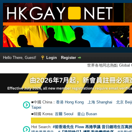
Hello There, Guest!
Login
Register
世界各地同志熱點 Global Ga
■中國 China：
香港 Hong Kong
上海 Shanghai
北京 Beij
Taipei
■韓國 Korea:
首爾 Seou
l
釜山 Busan
Hot Search:
#前香港先生 Flow 再捲爭議 昔日鍾培生百萬挑