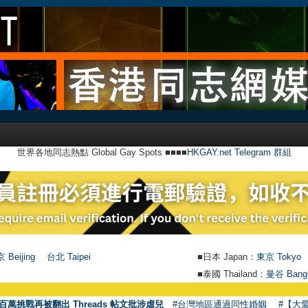
世界各地同志熱點 Global Gay Spots ■■■■
HKGAY.net Telegram 群組
 Beijing
台北 Taipei
■日本 Japan：
東京 Tokyo
■泰國 Thailand：
曼谷 Bang
●
【號外
百萬挑戰再被翻出 Threads 帖文批涉虐兒
#台灣地區通過同性婚姻
#【大