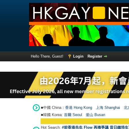
Hello There, Guest!
Login
Register
■中國 China：
香港 Hong Kong
上海 Shanghai
北京
■韓國 Korea:
首爾 Seou
l
釜山 Busan
Hot Search:
#前香港先生 Flow 再捲爭議 昔日鍾培生