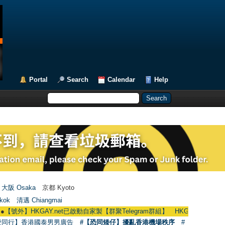
Portal
Search
Calendar
Help
大阪 Osaka
京都 Kyoto
kok
清邁 Chiangmai
】HKGAY.net已啟動自家製【群聚Telegram群組】 HKGAY.net has already opene
愛同行】香港國泰男男廣告
#【恐同矮仔】擾亂香港機場秩序
#