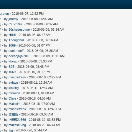
hurston
- 2018-08-07, 12:52 PM
啦
- by
jeremy
- 2018-08-08, 06:02 AM
啦
- by
Ccho1998
- 2018-08-08, 06:32 AM
啦
- by
50shadesofme
- 2018-08-08, 06:34 AM
啦
- by
HiiiiIiii
- 2018-08-08, 06:47 AM
啦
- by
Thoughtful
- 2018-08-08, 07:16 AM
啦
- by
1069
- 2018-08-08, 01:07 PM
啦
- by
suckmeoff
- 2018-08-09, 08:26 AM
啦
- by
oceanjaijai2018
- 2018-08-09, 11:16 AM
啦
- by
khyag
- 2018-08-09, 03:38 PM
啦
- by
B2B
- 2018-08-09, 03:46 PM
啦
- by
1069
- 2018-08-10, 01:17 PM
啦
- by
musclefreak
- 2018-08-10, 02:27 PM
啦
- by
avbwu
- 2018-08-11, 12:24 AM
啦
- by
kinking
- 2018-08-11, 12:47 AM
啦
- by
merwon
- 2018-08-11, 01:08 AM
啦
- by
Clare
- 2018-08-18, 04:05 AM
啦
- by
Malcolm
- 2018-08-18, 07:09 AM
啦
- by
musclefreak
- 2018-08-18, 12:48 PM
啦
- by
皮爾斯
- 2018-08-19, 09:08 AM
啦
- by
INEEDU666
- 2018-08-19, 03:33 PM
啦
- by
malteseKing
- 2018-08-20, 06:44 AM
啦
- by
Jjjjj
- 2018-08-20, 06:44 AM