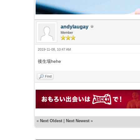
andylaugay
Member
2019-11-08, 10:47 AM
後生場hehe
Find
«
Next Oldest
|
Next Newest
»