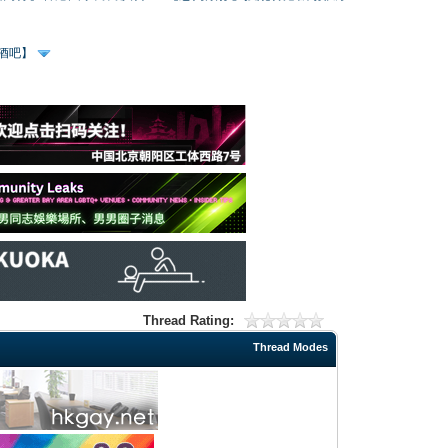
、酒吧】
Thread Rating:
Thread Modes