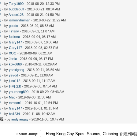
啦
- by
Tony1990
- 2018-08-20, 12:33 PM
啦
- by
bubblebutt
- 2018-08-21, 08:34 AM
啦
- by
Anson123
- 2018-08-21, 01:50 PM
啦
- by
iamonlyhuman
- 2018-08-22, 11:22 AM
啦
- by
goodo
- 2018-08-29, 08:58 AM
啦
- by
Tiffany
- 2018-09-02, 11:07 AM
啦
- by
fuckme
- 2018-09-04, 08:17 AM
啦
- by
Gary147
- 2018-09-07, 10:08 AM
啦
- by
Gary147
- 2018-09-08, 02:37 PM
啦
- by
XOO
- 2018-09-09, 06:21 AM
啦
- by
Josie
- 2018-09-09, 03:17 PM
啦
- by
koko660
- 2018-09-11, 06:29 AM
啦
- by
yanxigong
- 2018-09-11, 06:59 AM
啦
- by
yevod
- 2018-09-11, 11:08 AM
啦
- by
juno112
- 2018-09-11, 11:17 AM
啦
- by
軒軒之B
- 2019-09-05, 07:54 AM
啦
- by
yoursong890
- 2019-09-29, 08:43 AM
啦
- by
Mac
- 2019-09-30, 11:38 AM
啦
- by
tomson1
- 2019-10-01, 12:54 PM
啦
- by
Gary147
- 2019-10-01, 01:15 PM
啦
- by
bb1234
- 2019-11-08, 10:42 AM
好啦
- by
andylaugay
- 2019-11-08, 10:47 AM
Forum Jump: