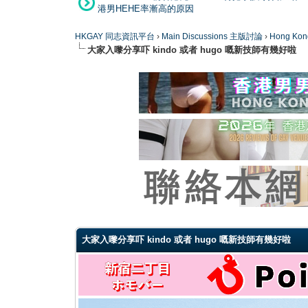
港男HEHE率漸高的原因
HKGAY 同志資訊平台
›
Main Discussions 主版討論
›
Hong K
大家入嚟分享吓 kindo 或者 hugo 嘅新技師有幾好啦
0 Vote(s) - 0 Average
1
2
3
4
5
大家入嚟分享吓 kindo 或者 hugo 嘅新技師有幾好啦