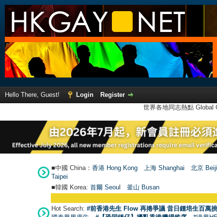
Hello There, Guest!
Login
Register
世界各地同志熱點 Global Ga
■中國 China：
香港 Hong Kong
上海 Shanghai
北京 Beij
Taipei
■韓國 Korea:
首爾 Seou
l
釜山 Busan
Hot Search:
#前香港先生 Flow 再捲爭議 昔日鍾培生百萬挑