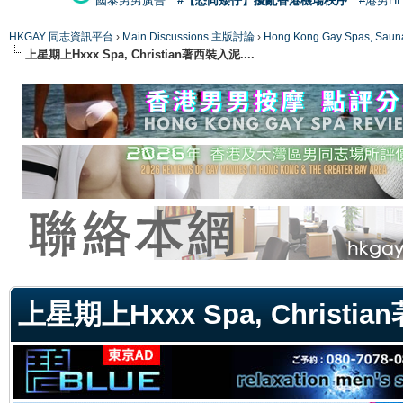
國泰男男廣告
#【恐同矮仔】擾亂香港機場秩序
#港男H
HKGAY 同志資訊平台
›
Main Discussions 主版討論
›
Hong Kong Gay Spas
上星期上Hxxx Spa, Christian著西裝入泥....
ge
上星期上Hxxx Spa, Christia