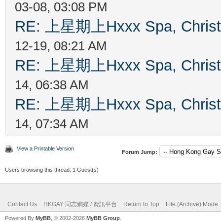
03-08, 03:08 PM
RE: 上星期上Hxxx Spa, Chris
12-19, 08:21 AM
RE: 上星期上Hxxx Spa, Chris
14, 06:38 AM
RE: 上星期上Hxxx Spa, Chris
14, 07:34 AM
View a Printable Version
Forum Jump:
Users browsing this thread: 1 Guest(s)
Contact Us
HKGAY 同志網媒 / 資訊平台
Return to Top
Lite (Archive) Mode
Powered By
MyBB
, © 2002-2026
MyBB Group
.