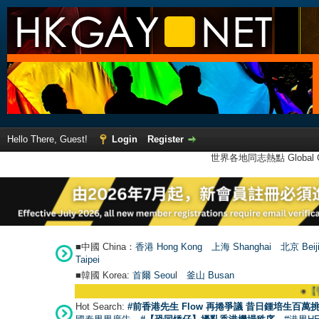
Hello There, Guest!
Login
Register
世界各地同志熱點 Global Ga
■中國 China：
香港 Hong Kong
上海 Shanghai
北京 Beij
Taipei
■韓國 Korea:
首爾 Seou
l
釜山 Busan
●
【號外】HKG
Hot Search:
#前香港先生 Flow 再捲爭議 昔日鍾培生百萬挑