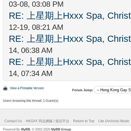
03-08, 03:08 PM
RE: 上星期上Hxxx Spa, Chris
12-19, 08:21 AM
RE: 上星期上Hxxx Spa, Chris
14, 06:38 AM
RE: 上星期上Hxxx Spa, Chris
14, 07:34 AM
View a Printable Version
Forum Jump:
Users browsing this thread: 1 Guest(s)
Contact Us
HKGAY 同志網媒 / 資訊平台
Return to Top
Lite (Archive) Mode
Powered By
MyBB
, © 2002-2026
MyBB Group
.