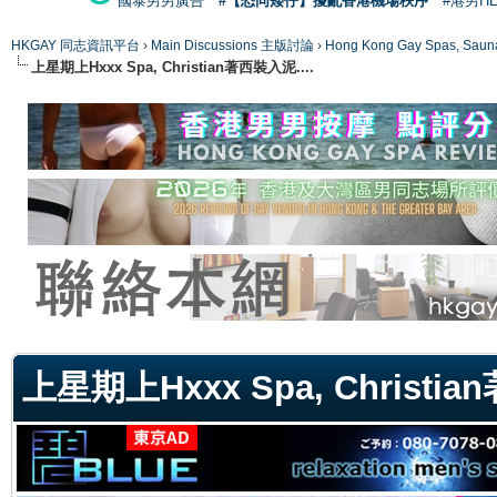
國泰男男廣告
#【恐同矮仔】擾亂香港機場秩序
#港男H
HKGAY 同志資訊平台
›
Main Discussions 主版討論
›
Hong Kong Gay Spas
上星期上Hxxx Spa, Christian著西裝入泥....
ge
上星期上Hxxx Spa, Christia