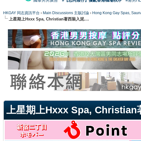
國泰男男廣告
#【恐同矮仔】擾亂香港機場秩序
#港男H
HKGAY 同志資訊平台
›
Main Discussions 主版討論
›
Hong Kong Gay Spas
上星期上Hxxx Spa, Christian著西裝入泥....
ge
上星期上Hxxx Spa, Christia