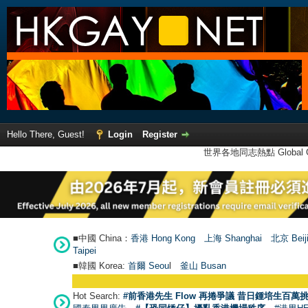
Hello There, Guest!
Login
Register
世界各地同志熱點 Global Ga
■中國 China：
香港 Hong Kong
上海 Shanghai
北京 Beij
Taipei
■韓國 Korea:
首爾 Seou
l
釜山 Busan
Hot Search:
#前香港先生 Flow 再捲爭議 昔日鍾培生百萬挑