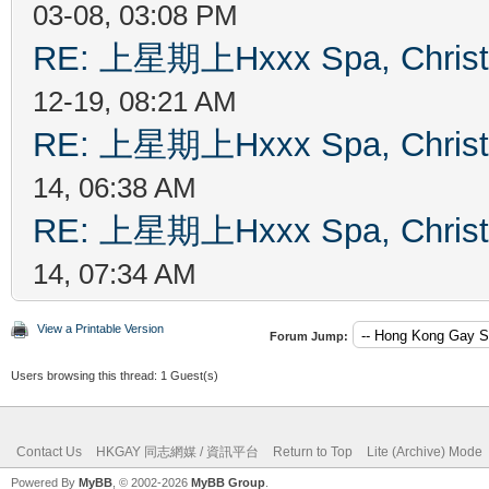
03-08, 03:08 PM
RE: 上星期上Hxxx Spa, Chris
12-19, 08:21 AM
RE: 上星期上Hxxx Spa, Chris
14, 06:38 AM
RE: 上星期上Hxxx Spa, Chris
14, 07:34 AM
View a Printable Version
Forum Jump:
Users browsing this thread: 1 Guest(s)
Contact Us
HKGAY 同志網媒 / 資訊平台
Return to Top
Lite (Archive) Mode
Powered By
MyBB
, © 2002-2026
MyBB Group
.