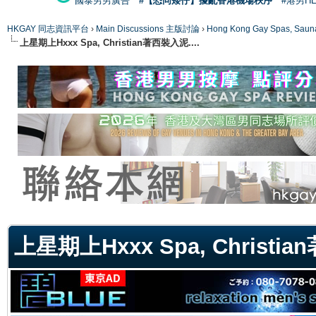
國泰男男廣告
#【恐同矮仔】擾亂香港機場秩序
#港男H
HKGAY 同志資訊平台
›
Main Discussions 主版討論
›
Hong Kong Gay Spas
上星期上Hxxx Spa, Christian著西裝入泥....
ge
上星期上Hxxx Spa, Christia