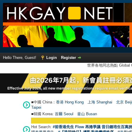
Hello There, Guest!
Login
Register
世界各地同志熱點 Global Ga
■中國 China：
香港 Hong Kong
上海 Shanghai
北京 Beij
Taipei
■韓國 Korea:
首爾 Seou
l
釜山 Busan
Hot Search:
#前香港先生 Flow 再捲爭議 昔日鍾培生百萬挑