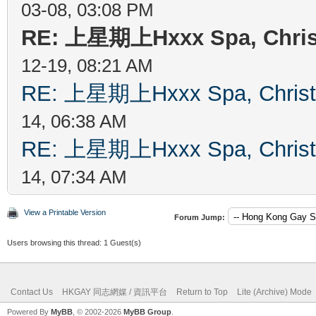
03-08, 03:08 PM
RE: 上星期上Hxxx Spa, Chri
12-19, 08:21 AM
RE: 上星期上Hxxx Spa, Chris
14, 06:38 AM
RE: 上星期上Hxxx Spa, Chris
14, 07:34 AM
View a Printable Version
Forum Jump:
Users browsing this thread: 1 Guest(s)
Contact Us
HKGAY 同志網媒 / 資訊平台
Return to Top
Lite (Archive) Mode
Powered By
MyBB
, © 2002-2026
MyBB Group
.