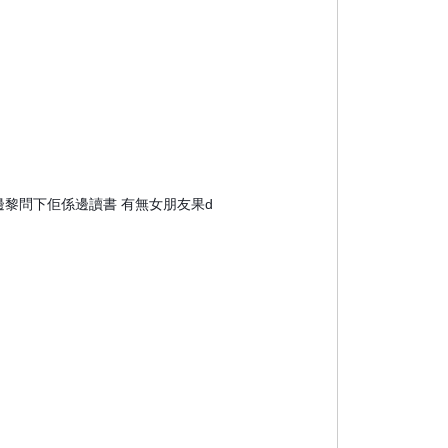
邊黎問下佢係邊讀書 有無女朋友果d