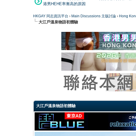
港男HEHE率漸高的原因
HKGAY 同志資訊平台
›
Main Discussions 主版討論
›
Hong K
大江戶溫泉物語初體驗
0 Vote(s) - 0 Average
1
2
3
4
5
大江戶溫泉物語初體驗