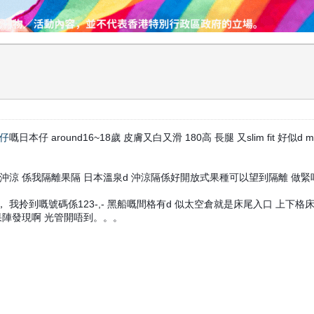
仔
嘅日本仔 around16~18歲 皮膚又白又滑 180高 長腿 又slim fit 
涼 係我隔離果隔 日本溫泉d 沖涼隔係好開放式果種可以望到隔離 做緊咩
拎到嘅號碼係123-,- 黑船嘅間格有d 似太空倉就是床尾入口 上下格床
果陣發現啊 光管開唔到。。。