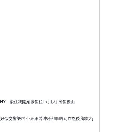
. 緊住我開始舔佢粒lin 用大j 磨佢後面
寒聲好似交響樂咁 佢細細聲呻吟都聽唔到咋然後我將大j