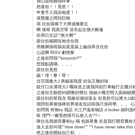
我心諗咁關我咩事
然後佢！！竟然！！
申隻手入我浴袍度！！
係雙腿之間找巨根
屌 比佢摸兩下大脾成條硬左
啊 係呀 我真空呀 浴衣起左個大帳篷
佢用日文話""撚大啊""
跟住佢揭開浴袍含住我
用條脷係咁舔由蛋蛋舔上龜頭再含住佢
心諗啊 咩GV 劇情黎
之後佢問我""kimorchi?""
想我點講喎。。。。
跟住佢竟然
錫！埋！黎！呀！
含完我條大J 再錫落我度 好似又幾好味
靚仔口水溝埋大J 嘅味道之後我同佢打車輪打左幾分鐘
之後佢主動想69調整好體位 係細小嘅空間入面細細
跟住到佢幫我含 我撳佢個頭落去 佢竟然可以將大J
我問佢果個係咪佢男朋友佢話唔係只係同學。。。 心諗我
佢問我 有無ky 我話 大江戶溫泉物語 d locker 細到
唉 埋門一腳竟然唔可以射入去??‍♂️
咪住先我個背囊有ky 喎 包裝果隻 於是我打開背囊拎
放入去佢叫我""slow down"" ""I have never take this s
然之後佢開始自己郁。。