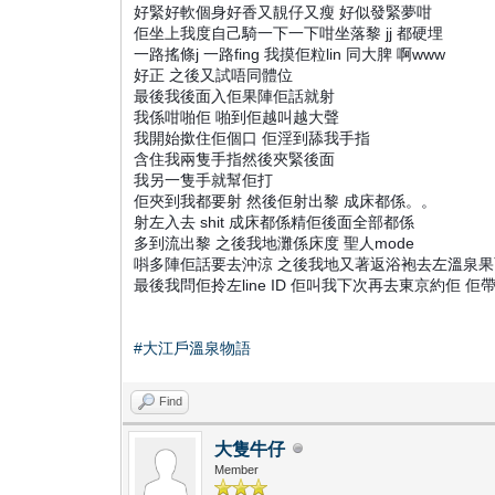
好緊好軟個身好香又靚仔又瘦 好似發緊夢咁
佢坐上我度自己騎一下一下咁坐落黎 jj 都硬埋
一路搖條j 一路fing 我摸佢粒lin 同大脾 啊www
好正 之後又試唔同體位
最後我後面入佢果陣佢話就射
我係咁啪佢 啪到佢越叫越大聲
我開始撳住佢個口 佢淫到舔我手指
含住我兩隻手指然後夾緊後面
我另一隻手就幫佢打
佢夾到我都要射 然後佢射出黎 成床都係。。
射左入去 shit 成床都係精佢後面全部都係
多到流出黎 之後我地灘係床度 聖人mode
唞多陣佢話要去沖涼 之後我地又著返浴袍去左溫泉果
最後我問佢拎左line ID 佢叫我下次再去東京約佢 佢
#大江戶溫泉物語
Find
大隻牛仔
Member