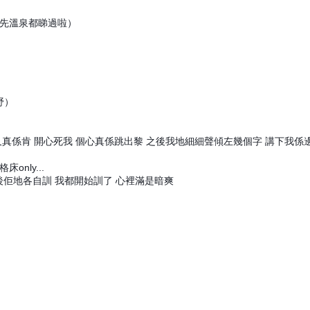
頭先溫泉都睇過啦）
野）
真係肯 開心死我 個心真係跳出黎 之後我地細細聲傾左幾個字 講下我係
nly...
後佢地各自訓 我都開始訓了 心裡滿是暗爽