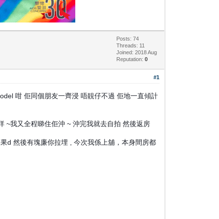
Posts: 74
Threads: 11
Joined: 2018 Aug
Reputation:
0
#1
好似d model 咁 佢同個朋友一齊浸 唔靚仔不過 佢地一直傾計
 ~我又全程睇住佢沖 ~ 沖完我就去自拍 然後返房
果d 然後有塊廉你拉埋 , 今次我係上舖，本身間房都