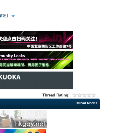
、酒吧】
Thread Rating:
Thread Modes