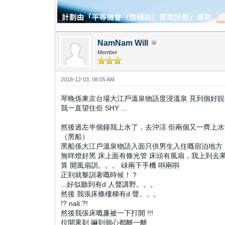
NamNam Will
Member
2018-12-03, 08:05 AM
琴晚係東京台場大江戶溫泉物語度浸溫泉 見到個好
靚
我一直望住佢 SHY ...
然後過左半個鐘我上水了，去沖涼 佢兩個又一齊上水沖
（黑船）
黑船係大江戶溫泉物語入面只供男生入住嘅宿泊地方， 我
無咩燈好黑 床上面有條光管 床頭有風扇，我上到去
算 開風扇訓。。。 碌兩下手機 唞兩唞
正到就黎訓著嘅時候！？
...好似聽到有d 人聲講野。。。
然後 我張床條樓梯有d 聲。。。
!? nali ?!
然後我張床嘅廉被一下打開 !!!
拉開果刻 嚇到個心都離一離