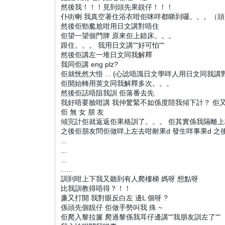
然後我！！！見到頭先果靚仔！！！
仆街喇 我真空著住浴衣咁佢咪咩都睇到囉。。。（
然後佢勁尷尬咁用日文講對唔住
佢望一望個門牌 原來佢上錯床。。。
跟住。。。 我用日文講""好可怕""
然後佢講左一堆日文同我解釋
我同佢講 eng plz?
佢就恍然大悟 ... (心諗唔識日文學咩人用日文同我講
佢開始轉用英文同我解釋多次。。。
然後佢話唔阻我訓 佢落番去先
我好唔要臉咁講 我仲驚緊不如係度陪我傾下計？ 佢又
佢 無 女 朋 友
傾完計佢就返返佢果格訓了。。。 佢其實係我隔離上格床o
之後佢朋友問佢做咩上左去咁耐果d 發生咩事果d 之
...
...
...
......
訓到咁上下我又聽到有人爬樓梯 媽呀 想點呀
比我訓教得唔得？！！
廉又打開 我對眼反白左 邊L 個呀 ?
係頭先個靚仔 佢做手勢叫我 殊 ~
佢爬入黎拉簾 爬過黎係我耳仔邊講""我朋友訓左了""