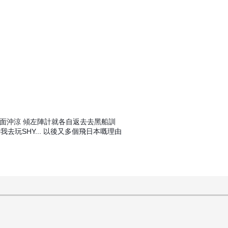
面沖涼 傾左陣計就各自返去
去黑船訓
帶我去玩SHY... 以後又多個飛日本嘅理由