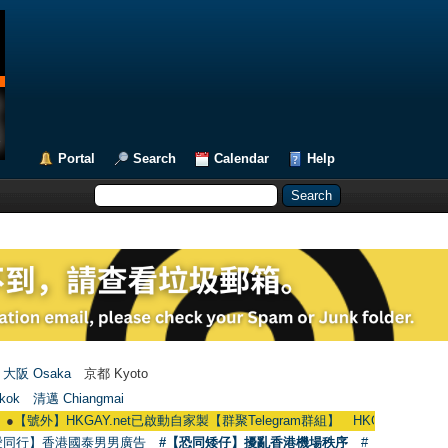
Portal
Search
Calendar
Help
大阪 Osaka
京都 Kyoto
kok
清邁 Chiangmai
GAY.net已啟動自家製【群聚Telegram群組】 HKGAY.net has already opened 
愛同行】香港國泰男男廣告
#【恐同矮仔】擾亂香港機場秩序
#