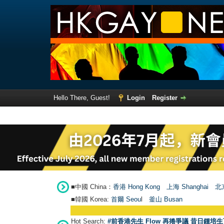
Hello There, Guest!
Login
Register
■中國 China：
香港 Hong Kong
上海 Shanghai
北京
■韓國 Korea:
首爾 Seou
l
釜山 Busan
Hot Search:
#前香港先生 Flow 再捲爭議 昔日鍾培生