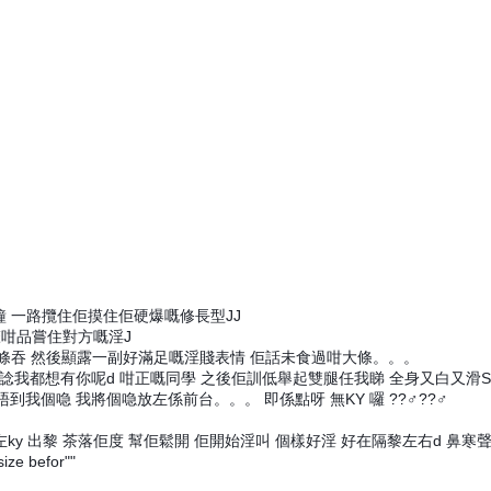
 一路攬住佢摸住佢硬爆嘅修長型JJ
聲咁品嘗住對方嘅淫J
成條吞 然後顯露一副好滿足嘅淫賤表情 佢話未食過咁大條。。。
都想有你呢d 咁正嘅同學 之後佢訓低舉起雙腿任我睇 全身又白又滑SHY..
放唔到我個喼 我將個喼放左係前台。。。 即係點呀 無KY 囉 ??‍♂️??‍♂️
左ky 出黎 茶落佢度 幫佢鬆開 佢開始淫叫 個樣好淫 好在隔黎左右d 鼻
ize befor""