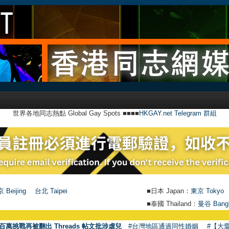
世界各地同志熱點 Global Gay Spots ■■■■
HKGAY.net Telegram 群組
 Beijing
台北 Taipei
■日本 Japan：
東京 Tokyo
■泰國 Thailand：
曼谷 Bang
●
【號外】HK
百萬挑戰再被翻出 Threads 帖文批涉虐兒
#台灣地區通過同性婚姻
#【大