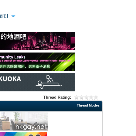
、酒吧】
Thread Rating:
Thread Modes