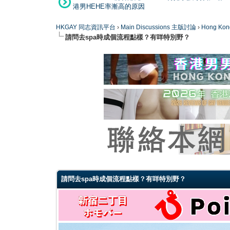
港男HEHE率漸高的原因
HKGAY 同志資訊平台
›
Main Discussions 主版討論
›
Hong K
請問去spa時成個流程點樣？有咩特別野？
0 Vote(s) - 0 Average
1
2
3
4
5
請問去spa時成個流程點樣？有咩特別野？