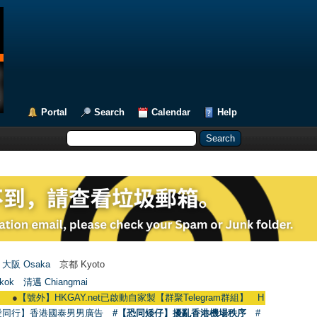
Portal
Search
Calendar
Help
大阪 Osaka
京都 Kyoto
kok
清邁 Chiangmai
【號外】HKGAY.net已啟動自家製【群聚Telegram群組】 HKGAY.net has already op
愛同行】香港國泰男男廣告
#【恐同矮仔】擾亂香港機場秩序
#