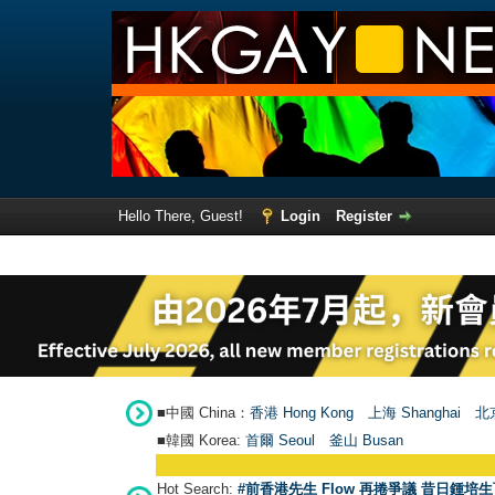
Hello There, Guest!
Login
Register
■中國 China：
香港 Hong Kong
上海 Shanghai
北京
■韓國 Korea:
首爾 Seou
l
釜山 Busan
Hot Search:
#前香港先生 Flow 再捲爭議 昔日鍾培生