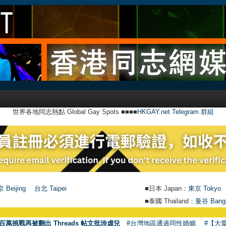
世界各地同志熱點 Global Gay Spots ■■■■
HKGAY.net Telegram 群組
 Beijing
台北 Taipei
■日本 Japan：
東京 Tokyo
■泰國 Thailand：
曼谷 Bang
●
百萬挑戰再被翻出 Threads 帖文批涉虐兒
#台灣地區通過同性婚姻
#【大