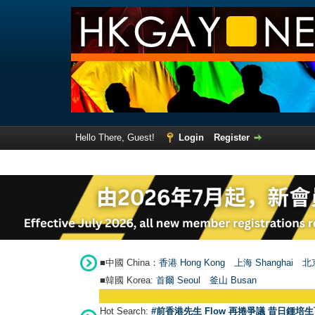
Hello There, Guest!
Login
Register
■中國 China：
香港 Hong Kong
上海 Shanghai
北京
■韓國 Korea:
首爾 Seou
l
釜山 Busan
Hot Search:
#前香港先生 Flow 再捲爭議 昔日鍾培生