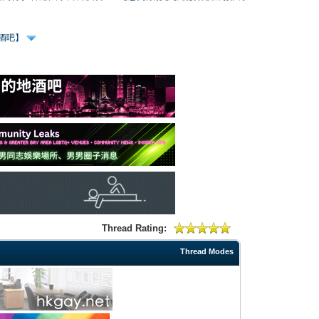
、酒吧】
Thread Rating:
Thread Modes