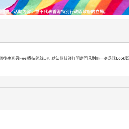
後生直男Feel嘅技師就OK, 點知個技師打開房門見到佢一身足球Look嘅