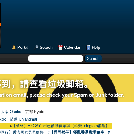
Portal
Search
Calendar
Help
大阪 Osaka
京都 Kyoto
kok
清邁 Chiangmai
●
【號外】HKGAY.net已啟動自家製【群聚Telegram群組】 HKGAY.net has already 
愛同行】香港國泰男男廣告
#【恐同矮仔】擾亂香港機場秩序
#