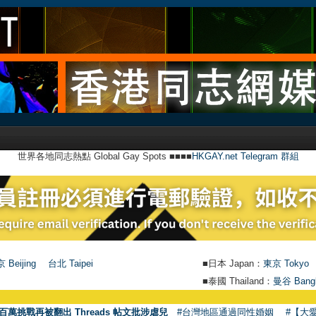
世界各地同志熱點 Global Gay Spots ■■■■
HKGAY.net Telegram 群組
 Beijing
台北 Taipei
■日本 Japan：
東京 Tokyo
■泰國 Thailand：
曼谷 Bang
百萬挑戰再被翻出 Threads 帖文批涉虐兒
#台灣地區通過同性婚姻
#【大