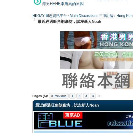
港男HEHE率漸高的原因
HKGAY 同志資訊平台
›
Main Discussions 主版討論
›
Hong K
最近經過旺角朗豪坊，試左新人Noah
1 Vote(s) - 5 Average
1
2
3
4
5
Pages (5):
« Previous
1
2
3
4
5
最近經過旺角朗豪坊，試左新人Noah