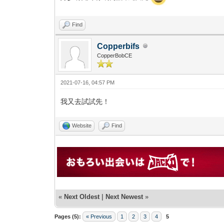
Find
Copperbifs
CopperBobCE
2021-07-16, 04:57 PM
我又去試試先！
Website
Find
«
Next Oldest
|
Next Newest
»
Pages (5):
« Previous
1
2
3
4
5