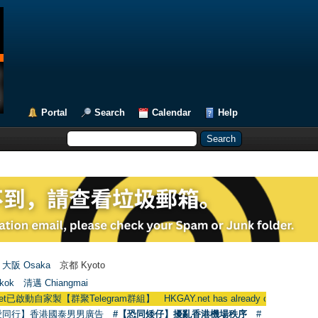
Portal
Search
Calendar
Help
大阪 Osaka
京都 Kyoto
kok
清邁 Chiangmai
家製【群聚Telegram群組】 HKGAY.net has already opened a home-made
愛同行】香港國泰男男廣告
#【恐同矮仔】擾亂香港機場秩序
#