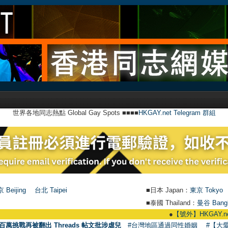
世界各地同志熱點 Global Gay Spots ■■■■
HKGAY.net Telegram 群組
 Beijing
台北 Taipei
■日本 Japan：
東京 Tokyo
■泰國 Thailand：
曼谷 Bang
●
【號外】HKGAY.net已啟動自
百萬挑戰再被翻出 Threads 帖文批涉虐兒
#台灣地區通過同性婚姻
#【大