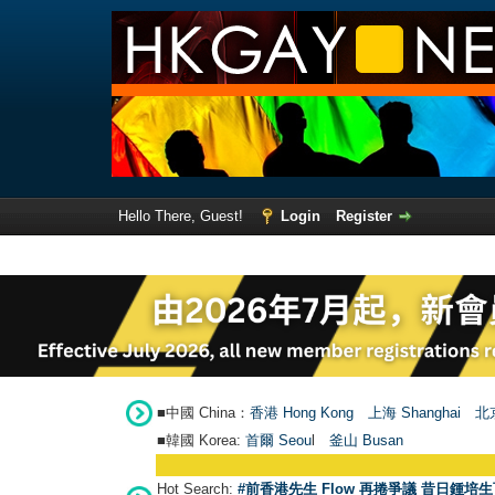
Hello There, Guest!
Login
Register
■中國 China：
香港 Hong Kong
上海 Shanghai
北京
■韓國 Korea:
首爾 Seou
l
釜山 Busan
Hot Search:
#前香港先生 Flow 再捲爭議 昔日鍾培生