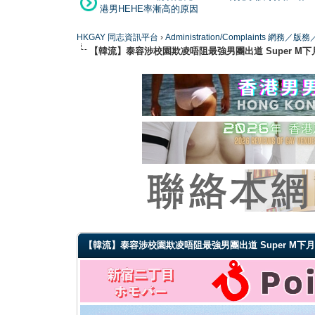
港男HEHE率漸高的原因
HKGAY 同志資訊平台
›
Administration/Complaints 網務
【韓流】泰容涉校園欺凌唔阻最強男團出道 Super M
0 Vote(s) - 0 Average
1
2
3
4
5
【韓流】泰容涉校園欺凌唔阻最強男團出道 Super M下