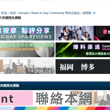
／版務／意見／投訴
›
Gossips / News in Gay Community 男同志熱話／新聞區
下月美國開免費騷
月美國開免費騷