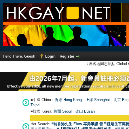
Hello There, Guest!
Login
Register
世界各地同志熱點 Global Ga
■中國 China：
香港 Hong Kong
上海 Shanghai
北京 Beij
Taipei
■韓國 Korea:
首爾 Seou
l
釜山 Busan
Hot Search:
#前香港先生 Flow 再捲爭議 昔日鍾培生百萬挑