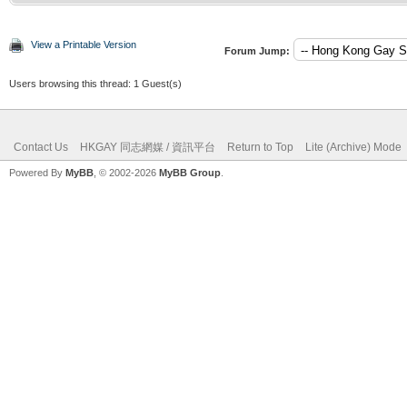
View a Printable Version
Forum Jump:
Users browsing this thread: 1 Guest(s)
Contact Us
HKGAY 同志網媒 / 資訊平台
Return to Top
Lite (Archive) Mode
Powered By
MyBB
, © 2002-2026
MyBB Group
.