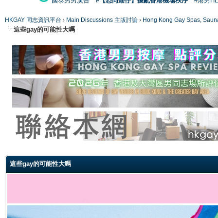
國泰男男廣告
#【恐同矮仔】擾亂香港機場秩序
#港男H
HKGAY 同志資訊平台
›
Main Discussions 主版討論
›
Hong Kong Gay Spas
這些gay的可能性大嗎
ge
這些gay的可能性大嗎