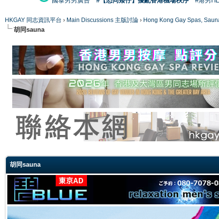
國泰男男廣告
#【恐同矮仔】擾亂香港機場秩序
#港男H
HKGAY 同志資訊平台
›
Main Discussions 主版討論
›
Hong Kong Gay Spas
胡同sauna
ge
胡同sauna