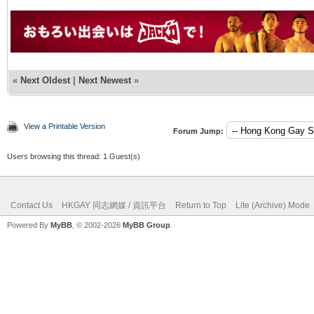
«
Next Oldest
|
Next Newest
»
View a Printable Version
Forum Jump:
Users browsing this thread: 1 Guest(s)
Contact Us
HKGAY 同志網媒 / 資訊平台
Return to Top
Lite (Archive) Mode
Powered By
MyBB
, © 2002-2026
MyBB Group
.