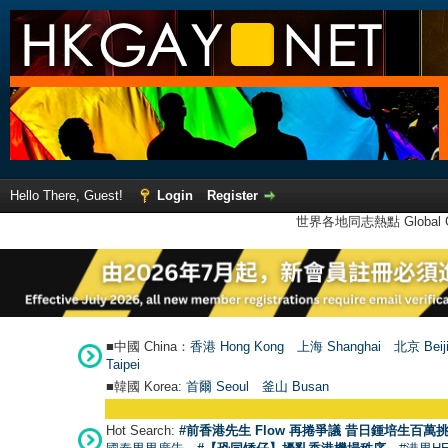
Hello There, Guest!
Login
Register
世界各地同志熱點 Global Ga
■中國 China：
香港 Hong Kong
上海 Shanghai
北京 Beij
Taipei
■韓國 Korea:
首爾 Seou
l
釜山 Busan
Hot Search:
#前香港先生 Flow 再捲爭議 昔日鍾培生百萬挑