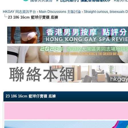
國泰男男廣告
#【恐同矮仔】擾亂香港機場秩序
#港男H
HKGAY 同志資訊平台
›
Main Discussions 主版討論
›
Straight curious, bise
23 186 16cm 籃球仔賣襪 底褲
ge
23 186 16cm 籃球仔賣襪 底褲