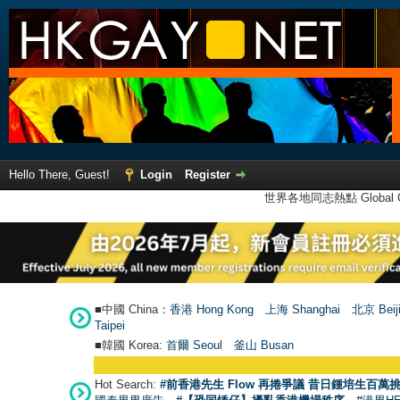
Hello There, Guest!
Login
Register
世界各地同志熱點 Global Ga
■中國 China：
香港 Hong Kong
上海 Shanghai
北京 Beij
Taipei
■韓國 Korea:
首爾 Seou
l
釜山 Busan
Hot Search:
#前香港先生 Flow 再捲爭議 昔日鍾培生百萬挑