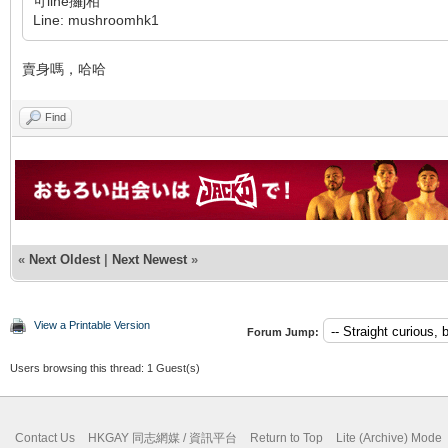
可line攞j相
Line: mushroomhk1
賣身嗎，哈哈
Find
«
Next Oldest
|
Next Newest
»
View a Printable Version
Forum Jump:
Users browsing this thread: 1 Guest(s)
Contact Us
HKGAY 同志網媒 / 資訊平台
Return to Top
Lite (Archive) Mode