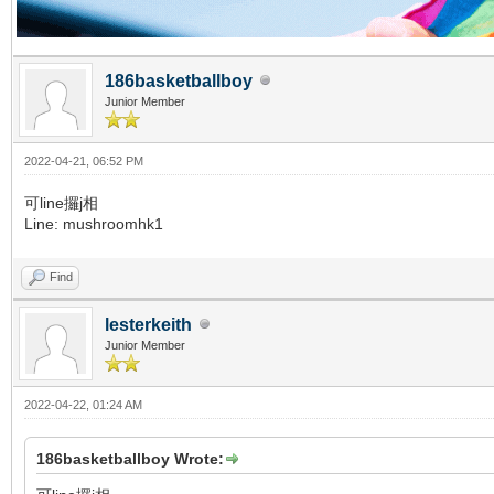
186basketballboy
Junior Member
2022-04-21, 06:52 PM
可line攞j相
Line: mushroomhk1
Find
lesterkeith
Junior Member
2022-04-22, 01:24 AM
186basketballboy Wrote: