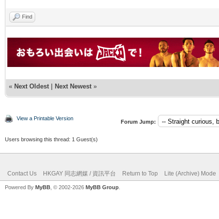
Find
«
Next Oldest
|
Next Newest
»
View a Printable Version
Forum Jump:
Users browsing this thread: 1 Guest(s)
Contact Us
HKGAY 同志網媒 / 資訊平台
Return to Top
Lite (Archive) Mode
Powered By
MyBB
, © 2002-2026
MyBB Group
.