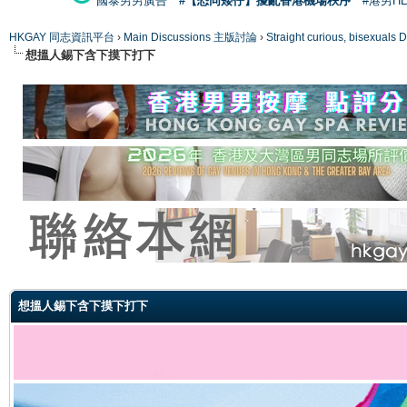
國泰男男廣告
#【恐同矮仔】擾亂香港機場秩序
#港男H
HKGAY 同志資訊平台
›
Main Discussions 主版討論
›
Straight curious, bise
想搵人錫下含下摸下打下
ge
想搵人錫下含下摸下打下