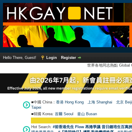
Hello There, Guest!
Login
Register
世界各地同志熱點 Global Ga
■中國 China：
香港 Hong Kong
上海 Shanghai
北京 Beij
Taipei
■韓國 Korea:
首爾 Seou
l
釜山 Busan
Hot Search:
#前香港先生 Flow 再捲爭議 昔日鍾培生百萬挑